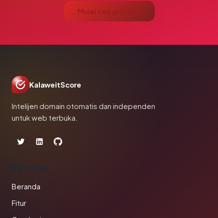
Mulai cek gratis →
KalaweitScore
Intelijen domain otomatis dan independen
untuk web terbuka.
PRODUK
Beranda
Fitur