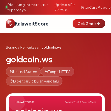
Didukung infrastruktur
Uptime API:
·
Fitur
Cara
Popule
tepercaya
99.95%
KalaweitScore
Cek Gratis
Beranda
›
Pemeriksaan
›
goldcoin.ws
goldcoin.ws
United States
Tanpa HTTPS
Diperbarui
3 bulan yang lalu