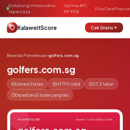
Didukung infrastruktur
Uptime API:
·
Fitur
Cara
Popule
tepercaya
99.95%
KalaweitScore
Cek Gratis
Beranda
›
Pemeriksaan
›
golfers.com.sg
golfers.com.sg
United States
HTTPS Valid
27.2 tahun
Diperbarui
3 bulan yang lalu