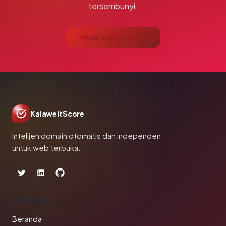
tersembunyi.
Mulai cek gratis →
KalaweitScore
Intelijen domain otomatis dan independen
untuk web terbuka.
PRODUK
Beranda