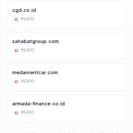
cgd.co.id
95/100
ID
sahabatgroup.com
95/100
ID
medanrentcar.com
95/100
ID
armada-finance.co.id
95/100
ID