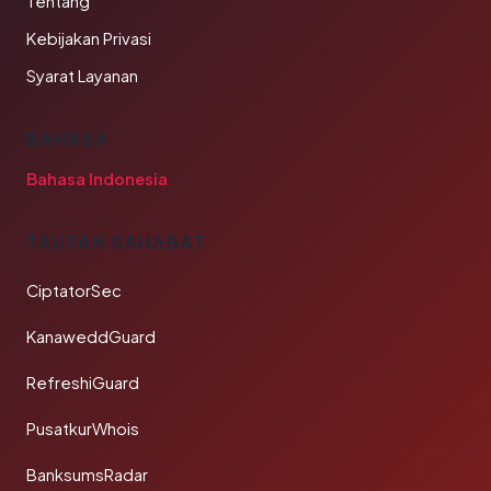
Tentang
Kebijakan Privasi
Syarat Layanan
BAHASA
Bahasa Indonesia
TAUTAN SAHABAT
CiptatorSec
KanaweddGuard
RefreshiGuard
PusatkurWhois
BanksumsRadar