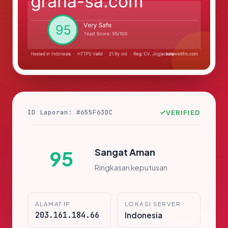
ID Laporan: #655F63DC
VERIFIED
Sangat Aman
95
Ringkasan keputusan
ALAMAT IP
LOKASI SERVER
203.161.184.66
Indonesia