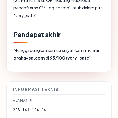
(21.9 tahun, SSL OK, hosting Indonesia,
pendaftaran CV. Jogjacamp) jatuh dalam pita
"very_safe".
Pendapat akhir
Menggabungkan semua sinyal, kami menilai
graha-sa.com
di
95/100
(
very_safe
).
INFORMASI TEKNIS
ALAMAT IP
203.161.184.66