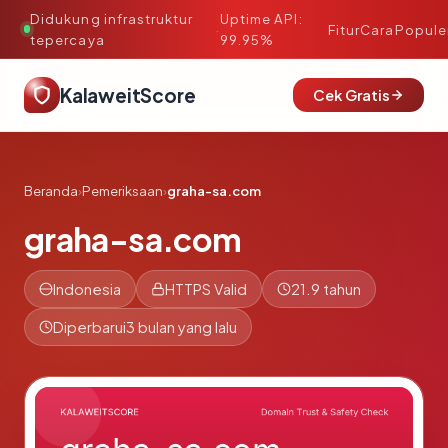
Didukung infrastruktur
Uptime API:
·
Fitur
Cara
Popule
tepercaya
99.95%
KalaweitScore
Cek Gratis
Beranda
›
Pemeriksaan
›
graha-sa.com
graha-sa.com
Indonesia
HTTPS Valid
21.9 tahun
Diperbarui
3 bulan yang lalu