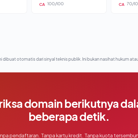
100/100
70/1
CA
CA
i dibuat otomatis dari sinyal teknis publik. Ini bukan nasihat hukum atau
riksa domain berikutnya da
beberapa detik.
npa pendaftaran. Tanpa kartu kredit. Tanpa kuota tersembun