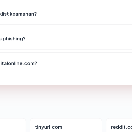
klist keamanan?
s phishing?
gitalonline.com?
tinyurl.com
reddit.