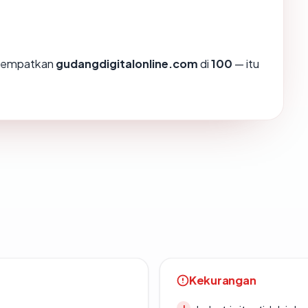
enempatkan
gudangdigitalonline.com
di
100
— itu
Kekurangan