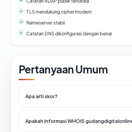
Catatan RDAP publik tersedia
TLS mendukung cipher modern
Nameserver stabil
Catatan DNS dikonfigurasi dengan benar
Pertanyaan Umum
Apa arti skor?
Apakah informasi WHOIS gudangdigitalonli