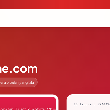
ine.com
arui
3 bulan yang lalu
ID Laporan: #7A437