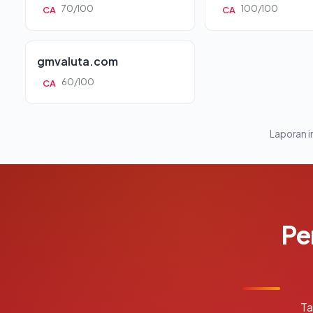
70/100
100/100
CA
CA
gmvaluta.com
60/100
CA
Laporan in
Pe
Ta