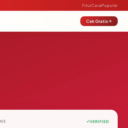
Fitur
Cara
Populer
Cek Gratis
ACE
VERIFIED