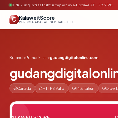
Didukung infrastruktur tepercaya
·
Uptime API: 99.95%
KalaweitScore
PERIKSA APAKAH SEBUAH SITUS AMAN, TEPERCAYA, DAN TERVERIFIKASI DALAM HITUNGAN DETIK.
Beranda
›
Pemeriksaan
›
gudangdigitalonline.com
gudangdigitalonl
Canada
HTTPS Valid
14.8 tahun
Diperb