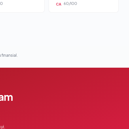
00
60/100
CA
 finansial.
lam
yi.