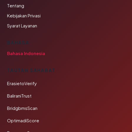
Tentang
Kebijakan Privasi
Syarat Layanan
BAHASA
Bahasa Indonesia
TAUTAN SAHABAT
ErasietoVerify
BaliraniTrust
BridgbmsScan
OptimadiScore