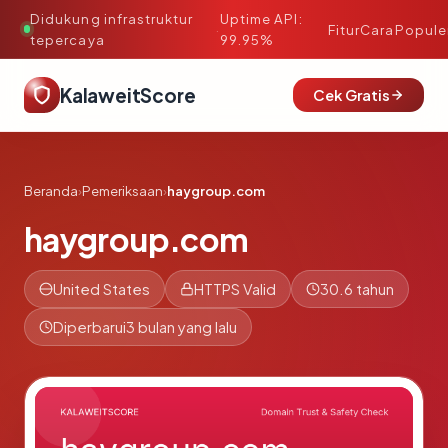
Didukung infrastruktur
Uptime API:
·
Fitur
Cara
Popule
tepercaya
99.95%
KalaweitScore
Cek Gratis
Beranda
›
Pemeriksaan
›
haygroup.com
haygroup.com
United States
HTTPS Valid
30.6 tahun
Diperbarui
3 bulan yang lalu