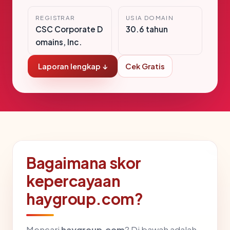
REGISTRAR
USIA DOMAIN
CSC Corporate D
30.6 tahun
omains, Inc.
Laporan lengkap ↓
Cek Gratis
Bagaimana skor
kepercayaan
haygroup.com?
Mencari
haygroup.com
? Di bawah adalah