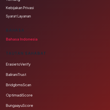
Kebijakan Privasi
Syarat Layanan
BAHASA
Bahasa Indonesia
TAUTAN SAHABAT
ErasietoVerify
BaliraniTrust
BridgbmsScan
OptimadiScore
BungaayuScore