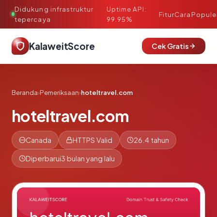
Didukung infrastruktur
Uptime API:
·
Fitur
Cara
Popule
tepercaya
99.95%
KalaweitScore
Cek Gratis
Beranda
›
Pemeriksaan
›
hoteltravel.com
hoteltravel.com
Canada
HTTPS Valid
26.4 tahun
Diperbarui
3 bulan yang lalu