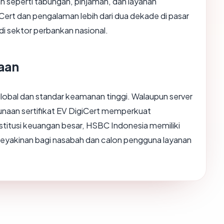
n seperti tabungan, pinjaman, dan layanan
iCert dan pengalaman lebih dari dua dekade di pasar
i sektor perbankan nasional.
yaan
lobal dan standar keamanan tinggi. Walaupun server
gunaan sertifikat EV DigiCert memperkuat
itusi keuangan besar, HSBC Indonesia memiliki
keyakinan bagi nasabah dan calon pengguna layanan