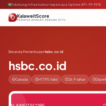
Didukung infrastruktur tepercaya
·
Uptime API: 99.95%
KalaweitScore
PERIKSA APAKAH SEBUAH SITUS AMAN, TEPERCAYA, DAN TERVERIFIKASI DALAM HITUNGAN DETIK.
Beranda
›
Pemeriksaan
›
hsbc.co.id
hsbc.co.id
Canada
HTTPS Valid
26.9 tahun
Diper