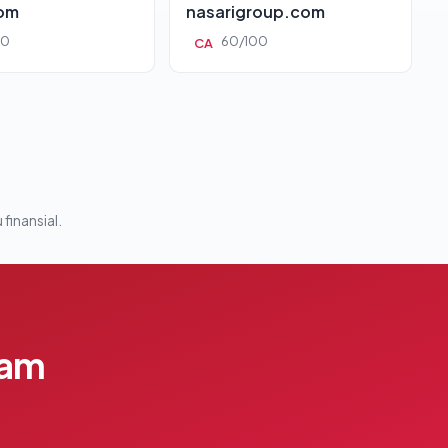
com
nasarigroup.com
00
60/100
CA
 finansial.
lam