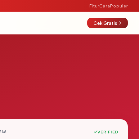
Fitur
Cara
Populer
Cek Gratis
EA6
VERIFIED