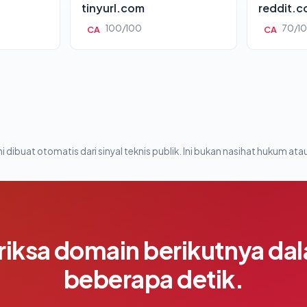
tinyurl.com
reddit.
100/100
70/1
CA
CA
i dibuat otomatis dari sinyal teknis publik. Ini bukan nasihat hukum atau
riksa domain berikutnya da
beberapa detik.