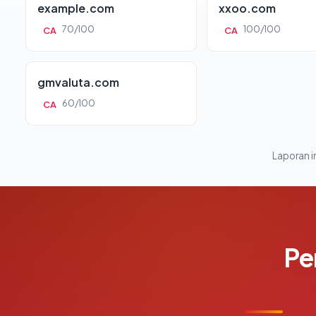
example.com
xxoo.com
70/100
100/100
CA
CA
gmvaluta.com
60/100
CA
Laporan in
Pe