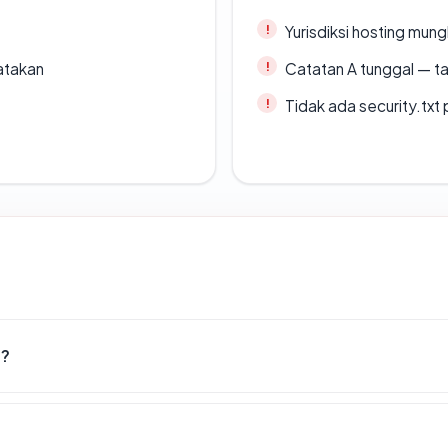
Yurisdiksi hosting mun
atakan
Catatan A tunggal — ta
Tidak ada security.txt 
d?