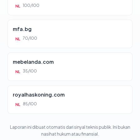
100/100
NL
mfa.bg
70/100
NL
mebelanda.com
35/100
NL
royalhaskoning.com
85/100
NL
Laporan ini dibuat otomatis dari sinyal teknis publik. Ini bukan
nasihat hukum atau finansial.