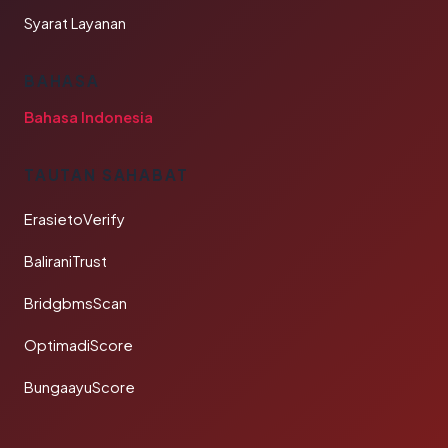
Syarat Layanan
BAHASA
Bahasa Indonesia
TAUTAN SAHABAT
ErasietoVerify
BaliraniTrust
BridgbmsScan
OptimadiScore
BungaayuScore