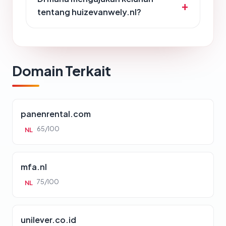
tentang huizevanwely.nl?
Domain Terkait
panenrental.com
65/100
NL
mfa.nl
75/100
NL
unilever.co.id