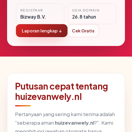
REGISTRAR
USIA DOMAIN
Bizway B.V.
26.8 tahun
Laporan lengkap ↓
Cek Gratis
Putusan cepat tentang
huizevanwely.nl
Pertanyaan yang sering kami terima adalah
"seberapa aman
huizevanwely.nl
?". Kami
menghitung jawaban otomatis hanya