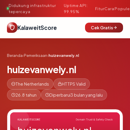
Didukung infrastruktur
Uptime API:
·
Fitur
Cara
Popule
tepercaya
99.95%
KalaweitScore
Cek Gratis
Beranda
›
Pemeriksaan
›
huizevanwely.nl
huizevanwely.nl
The Netherlands
HTTPS Valid
26.8 tahun
Diperbarui
3 bulan yang lalu