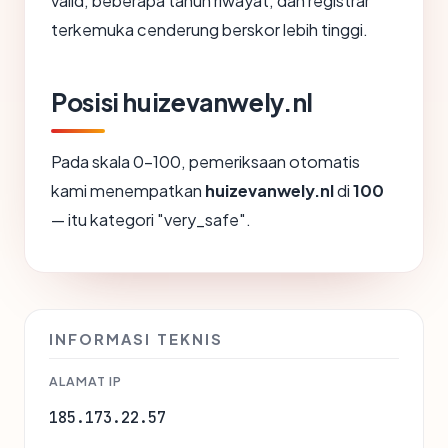
valid, beberapa tahun riwayat, dan registrar
terkemuka cenderung berskor lebih tinggi.
Posisi huizevanwely.nl
Pada skala 0-100, pemeriksaan otomatis
kami menempatkan
huizevanwely.nl
di
100
— itu kategori "very_safe".
INFORMASI TEKNIS
ALAMAT IP
185.173.22.57