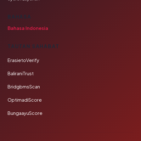
BAHASA
Bahasa Indonesia
TAUTAN SAHABAT
ErasietoVerify
BaliraniTrust
BridgbmsScan
OptimadiScore
BungaayuScore