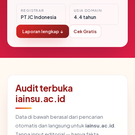
REGISTRAR
USIA DOMAIN
PT JC Indonesia
4.4 tahun
Laporan lengkap ↓
Cek Gratis
Audit terbuka
iainsu.ac.id
Data di bawah berasal dari pencarian
otomatis dan langsung untuk
iainsu.ac.id
.
Tanpa input editorial — hanya fakta