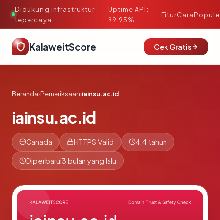
Didukung infrastruktur
Uptime API:
·
Fitur
Cara
Popule
tepercaya
99.95%
KalaweitScore
Cek Gratis
Beranda
›
Pemeriksaan
›
iainsu.ac.id
iainsu.ac.id
Canada
HTTPS Valid
4.4 tahun
Diperbarui
3 bulan yang lalu