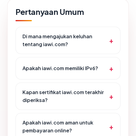
Pertanyaan Umum
Di mana mengajukan keluhan
tentang iawi.com?
Apakah iawi.com memiliki IPv6?
Kapan sertifikat iawi.com terakhir
diperiksa?
Apakah iawi.com aman untuk
pembayaran online?