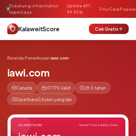
Didukung infrastruktur
Uptime API:
·
Fitur
Cara
Popule
tepercaya
99.95%
KalaweitScore
Cek Gratis
Beranda
›
Pemeriksaan
›
iawi.com
iawi.com
Canada
HTTPS Valid
28.5 tahun
Diperbarui
3 bulan yang lalu