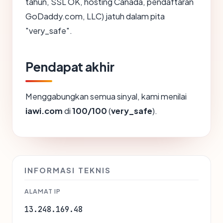
tahun, SSL OK, hosting Canada, pendaftaran
GoDaddy.com, LLC) jatuh dalam pita
"very_safe".
Pendapat akhir
Menggabungkan semua sinyal, kami menilai
iawi.com
di
100/100
(
very_safe
).
INFORMASI TEKNIS
ALAMAT IP
13.248.169.48