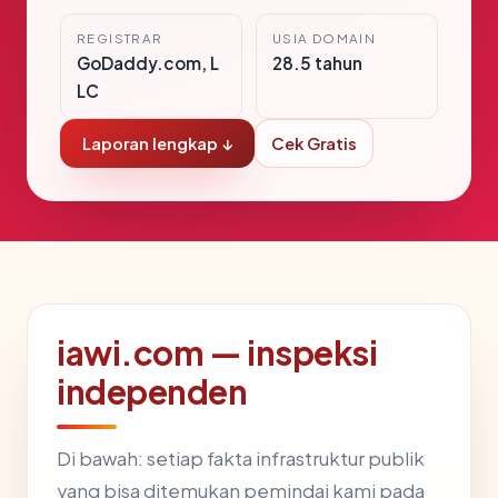
REGISTRAR
USIA DOMAIN
GoDaddy.com, L
28.5 tahun
LC
Laporan lengkap ↓
Cek Gratis
iawi.com — inspeksi
independen
Di bawah: setiap fakta infrastruktur publik
yang bisa ditemukan pemindai kami pada