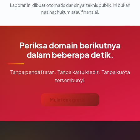
Laporan ini dibuat otomatis dari sinyal teknis publik. Ini bukan
nasihat hukum atau finansial.
Periksa domain berikutnya
dalam beberapa detik.
Tanpa pendaftaran. Tanpa kartu kredit. Tanpa kuota
tersembunyi.
Mulai cek gratis →