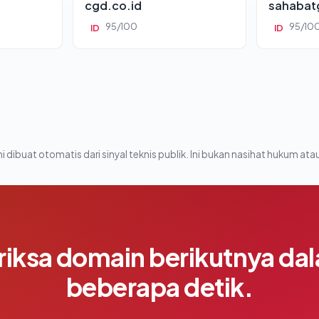
cgd.co.id
sahabat
95/100
95/10
ID
ID
i dibuat otomatis dari sinyal teknis publik. Ini bukan nasihat hukum atau
riksa domain berikutnya da
beberapa detik.