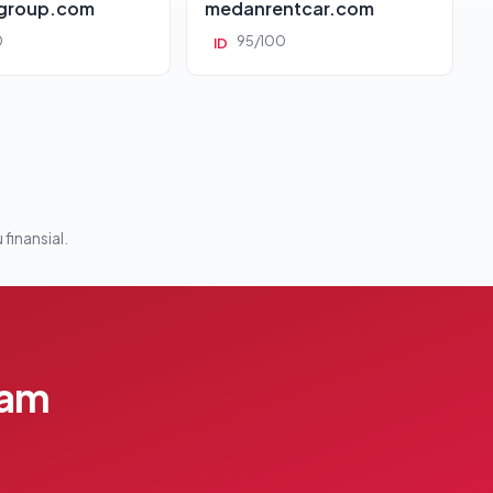
group.com
medanrentcar.com
0
95/100
ID
 finansial.
lam