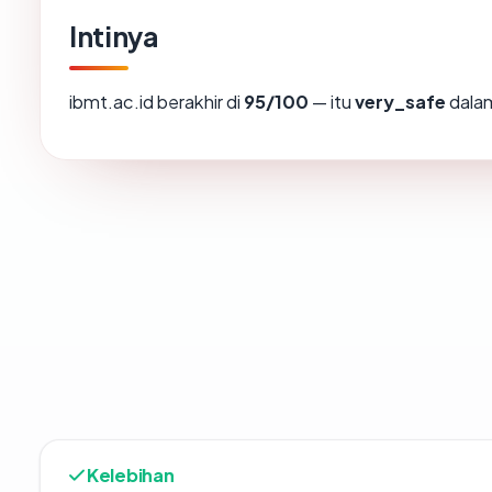
Intinya
ibmt.ac.id berakhir di
95/100
— itu
very_safe
dalam
Kelebihan