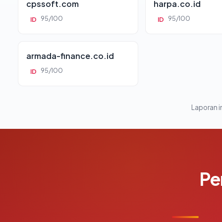
cpssoft.com
harpa.co.id
95/100
95/100
ID
ID
armada-finance.co.id
95/100
ID
Laporan in
Pe