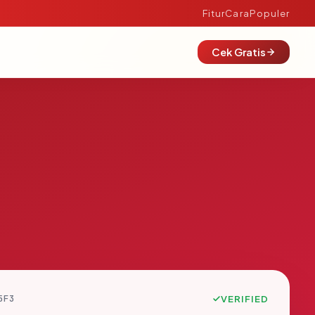
Fitur
Cara
Populer
Cek Gratis
5F3
VERIFIED