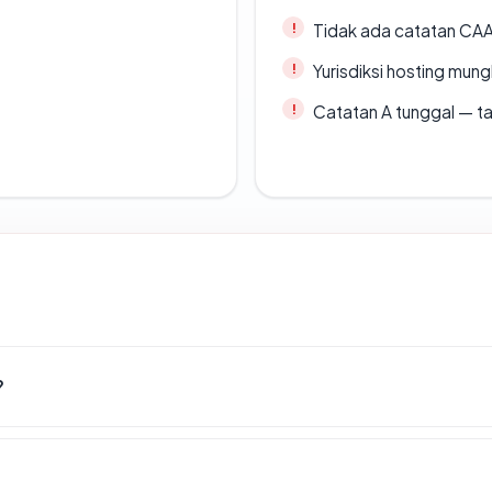
Tidak ada catatan CA
Yurisdiksi hosting mun
Catatan A tunggal — ta
?