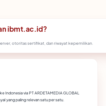
n ibmt.ac.id?
rver, otoritas sertifikat, dan riwayat kepemilikan.
h ke Indonesia via PT ARDETAMEDIA GLOBAL
l yang paling relevan satu per satu.