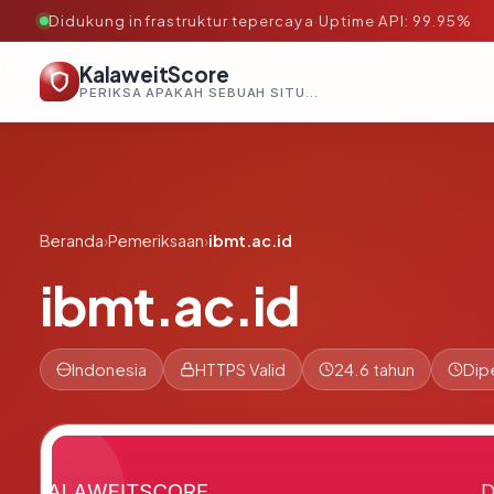
Didukung infrastruktur tepercaya
·
Uptime API: 99.95%
KalaweitScore
PERIKSA APAKAH SEBUAH SITUS AMAN, TEPERCAYA, DAN TERVERIFIKASI DALAM HITUNGAN DETIK.
Beranda
›
Pemeriksaan
›
ibmt.ac.id
ibmt.ac.id
Indonesia
HTTPS Valid
24.6 tahun
Dip