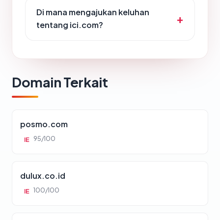
Di mana mengajukan keluhan
tentang ici.com?
Domain Terkait
posmo.com
95/100
IE
dulux.co.id
100/100
IE