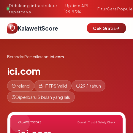
Didukung infrastruktur
Uptime API:
·
Fitur
Cara
Popule
tepercaya
99.95%
KalaweitScore
Cek Gratis
Beranda
›
Pemeriksaan
›
ici.com
ici.com
Ireland
HTTPS Valid
29.1 tahun
Diperbarui
3 bulan yang lalu