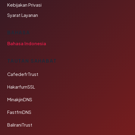
Kebijakan Privasi
Syarat Layanan
BAHASA
Bahasa Indonesia
TAUTAN SAHABAT
CafedefrTrust
HakarfurnSSL
MinakjinDNS
FastfmDNS
BaliraniTrust