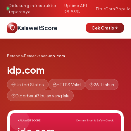
Didukung infrastruktur
Uptime API:
·
Fitur
Cara
Popule
tepercaya
99.95%
KalaweitScore
Cek Gratis
Beranda
›
Pemeriksaan
›
idp.com
idp.com
United States
HTTPS Valid
26.1 tahun
Diperbarui
3 bulan yang lalu