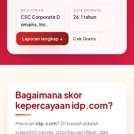
REGISTRAR
USIA DOMAIN
CSC Corporate D
26.1 tahun
omains, Inc.
Laporan lengkap ↓
Cek Gratis
Bagaimana skor
kepercayaan idp.com?
Mencari
idp.com
? Di bawah adalah
snapshot server, otoritas sertifikat, dan