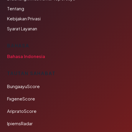
Tentang
Kebijakan Privasi
Syarat Layanan
BAHASA
Bahasa Indonesia
TAUTAN SAHABAT
BungaayuScore
FxgeneScore
AripratoScore
IpiemsRadar