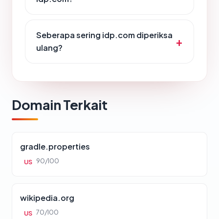
Seberapa sering idp.com diperiksa
ulang?
Domain Terkait
gradle.properties
90/100
US
wikipedia.org
70/100
US