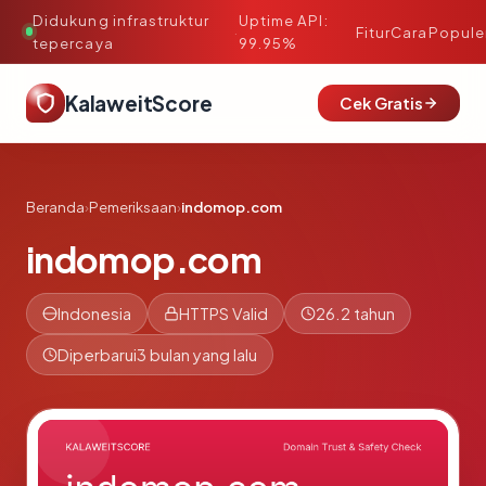
Didukung infrastruktur
Uptime API:
·
Fitur
Cara
Popule
tepercaya
99.95%
KalaweitScore
Cek Gratis
Beranda
›
Pemeriksaan
›
indomop.com
indomop.com
Indonesia
HTTPS Valid
26.2 tahun
Diperbarui
3 bulan yang lalu