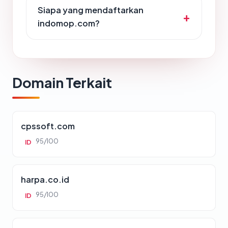
Siapa yang mendaftarkan
indomop.com?
Domain Terkait
cpssoft.com
95/100
ID
harpa.co.id
95/100
ID