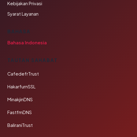
Kebijakan Privasi
Syarat Layanan
BAHASA
Bahasa Indonesia
TAUTAN SAHABAT
CafedefrTrust
HakarfurnSSL
MinakjinDNS
FastfmDNS
BaliraniTrust