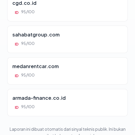
cgd.co.id
95/100
ID
sahabatgroup.com
95/100
ID
medanrentcar.com
95/100
ID
armada-finance.co.id
95/100
ID
Laporan ini dibuat otomatis dari sinyal teknis publik. Ini bukan