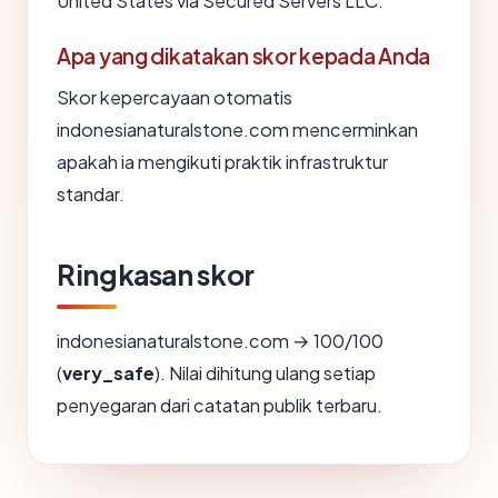
United States via Secured Servers LLC.
Apa yang dikatakan skor kepada Anda
Skor kepercayaan otomatis
indonesianaturalstone.com mencerminkan
apakah ia mengikuti praktik infrastruktur
standar.
Ringkasan skor
indonesianaturalstone.com → 100/100
(
very_safe
). Nilai dihitung ulang setiap
penyegaran dari catatan publik terbaru.