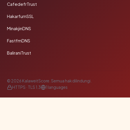
CafedefrTrust
HakarfurnSSL
MinakjinDNS
FastfmDNS
BaliraniTrust
© 2026 KalaweitScore. Semua hak dilindungi.
HTTPS · TLS 1.3
1 languages