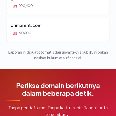
100/100
US
primarent.com
90/100
US
Laporan ini dibuat otomatis dari sinyal teknis publik. Ini bukan
nasihat hukum atau finansial.
Periksa domain berikutnya
dalam beberapa detik.
Tanpa pendaftaran. Tanpa kartu kredit. Tanpa kuota
tersembunyi.