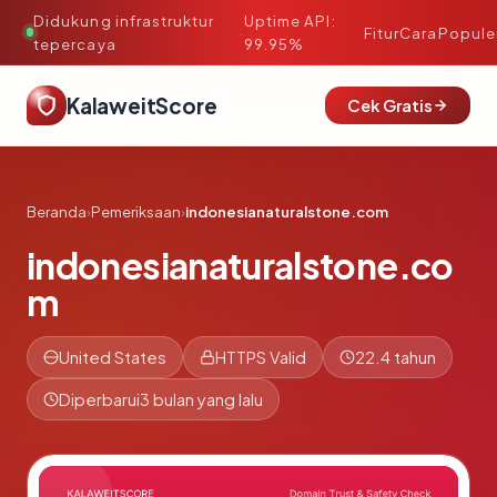
Didukung infrastruktur
Uptime API:
·
Fitur
Cara
Popule
tepercaya
99.95%
KalaweitScore
Cek Gratis
Beranda
›
Pemeriksaan
›
indonesianaturalstone.com
indonesianaturalstone.co
m
United States
HTTPS Valid
22.4 tahun
Diperbarui
3 bulan yang lalu