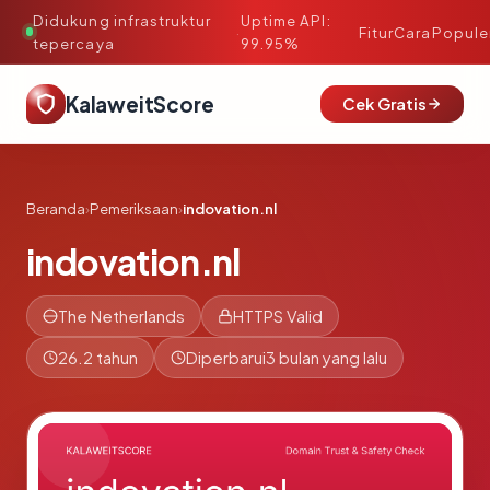
Didukung infrastruktur
Uptime API:
·
Fitur
Cara
Popule
tepercaya
99.95%
KalaweitScore
Cek Gratis
Beranda
›
Pemeriksaan
›
indovation.nl
indovation.nl
The Netherlands
HTTPS Valid
26.2 tahun
Diperbarui
3 bulan yang lalu