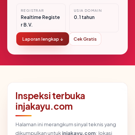
REGISTRAR
USIA DOMAIN
Realtime Registe
0.1 tahun
r B.V.
Laporan lengkap ↓
Cek Gratis
Inspeksi terbuka
injakayu.com
Halaman ini merangkum sinyal teknis yang
dikumpulkan untuk
injakayu.com
: lokasi