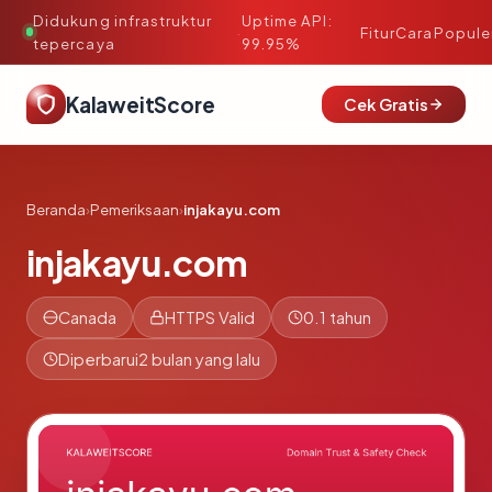
Didukung infrastruktur
Uptime API:
·
Fitur
Cara
Popule
tepercaya
99.95%
KalaweitScore
Cek Gratis
Beranda
›
Pemeriksaan
›
injakayu.com
injakayu.com
Canada
HTTPS Valid
0.1 tahun
Diperbarui
2 bulan yang lalu