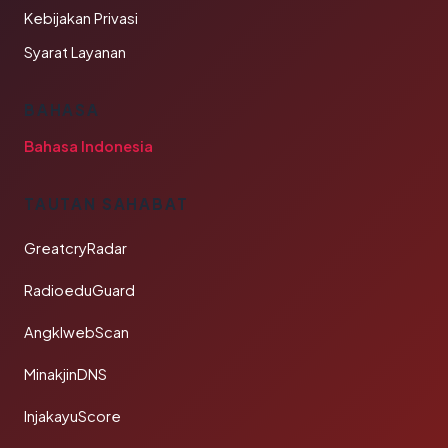
Kebijakan Privasi
Syarat Layanan
BAHASA
Bahasa Indonesia
TAUTAN SAHABAT
GreatcryRadar
RadioeduGuard
AngklwebScan
MinakjinDNS
InjakayuScore