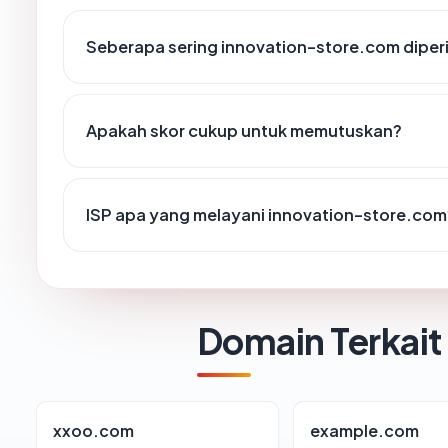
Seberapa sering innovation-store.com diper
Apakah skor cukup untuk memutuskan?
ISP apa yang melayani innovation-store.com
Domain Terkait
xxoo.com
example.com