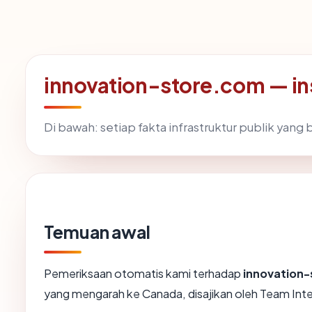
innovation-store.com — i
Di bawah: setiap fakta infrastruktur publik yan
Temuan awal
Pemeriksaan otomatis kami terhadap
innovation
yang mengarah ke Canada, disajikan oleh Team In