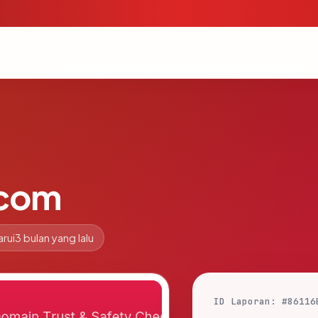
.com
rui
3 bulan yang lalu
ID Laporan: #86116