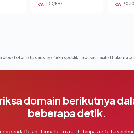
100/100
60/1
CA
CA
i dibuat otomatis dari sinyal teknis publik. Ini bukan nasihat hukum atau
riksa domain berikutnya da
beberapa detik.
npa pendaftaran. Tanpa kartu kredit. Tanpa kuota tersembun