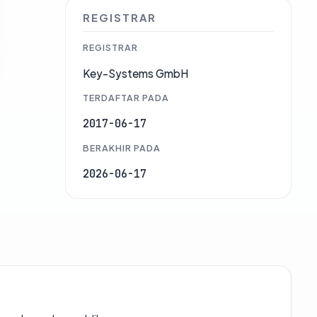
REGISTRAR
REGISTRAR
Key-Systems GmbH
TERDAFTAR PADA
2017-06-17
BERAKHIR PADA
2026-06-17