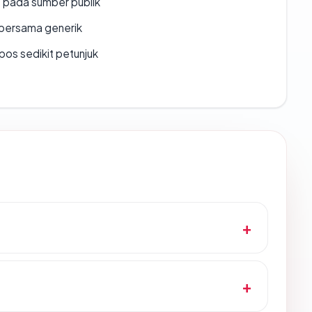
s pada sumber publik
bersama generik
os sedikit petunjuk