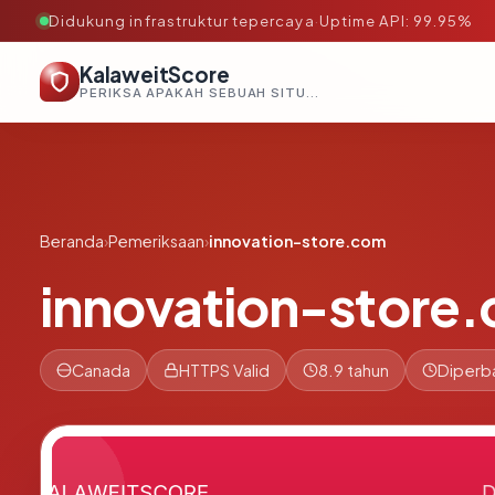
Didukung infrastruktur tepercaya
·
Uptime API: 99.95%
KalaweitScore
PERIKSA APAKAH SEBUAH SITUS AMAN, TEPERCAYA, DAN TERVERIFIKASI DALAM HITUNGAN DETIK.
Beranda
›
Pemeriksaan
›
innovation-store.com
innovation-store
Canada
HTTPS Valid
8.9 tahun
Diperba