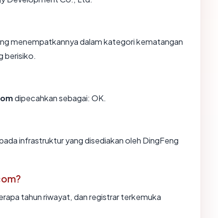
, yang menempatkannya dalam kategori kematangan
 berisiko.
com
dipecahkan sebagai: OK.
pada infrastruktur yang disediakan oleh DingFeng
.com?
erapa tahun riwayat, dan registrar terkemuka