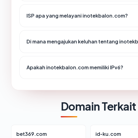
ISP apa yang melayani inotekbalon.com?
Di mana mengajukan keluhan tentang inotek
Apakah inotekbalon.com memiliki IPv6?
Domain Terkait
bet369.com
id-ku.com