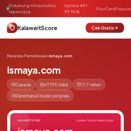
Didukung infrastruktur
Uptime API:
·
Fitur
Cara
Popule
tepercaya
99.95%
KalaweitScore
Cek Gratis
Beranda
›
Pemeriksaan
›
ismaya.com
ismaya.com
Canada
HTTPS Valid
17.7 tahun
Diperbarui
3 bulan yang lalu