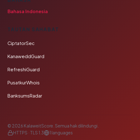
Bahasa Indonesia
TAUTAN SAHABAT
CiptatorSec
KanaweddGuard
RefreshiGuard
PusatkurWhois
BanksumsRadar
© 2026 KalaweitScore. Semua hak dilindungi.
HTTPS · TLS 1.3
1 languages