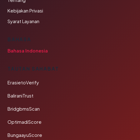
Tentang
Kebijakan Privasi
Syarat Layanan
BAHASA
Bahasa Indonesia
TAUTAN SAHABAT
ErasietoVerify
BaliraniTrust
BridgbmsScan
OptimadiScore
BungaayuScore