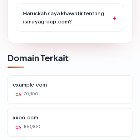
Haruskah saya khawatir tentang
ismayagroup.com?
Domain Terkait
example.com
70/100
CA
xxoo.com
100/100
CA