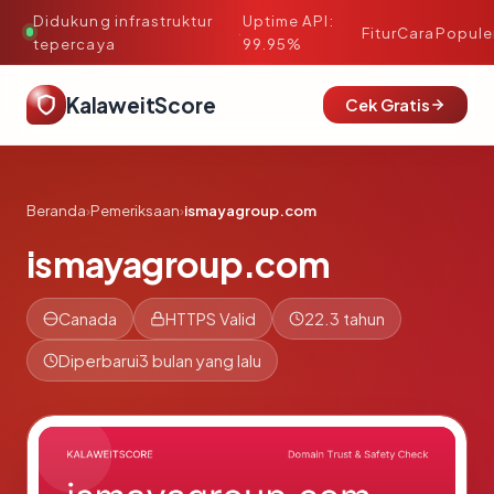
Didukung infrastruktur
Uptime API:
·
Fitur
Cara
Popule
tepercaya
99.95%
KalaweitScore
Cek Gratis
Beranda
›
Pemeriksaan
›
ismayagroup.com
ismayagroup.com
Canada
HTTPS Valid
22.3 tahun
Diperbarui
3 bulan yang lalu