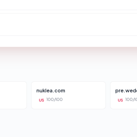
nuklea.com
pre.wed
100/100
100/1
US
US