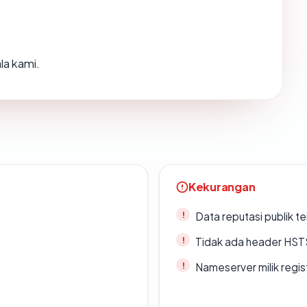
la kami.
Kekurangan
Data reputasi publik t
Tidak ada header HST
Nameserver milik regi