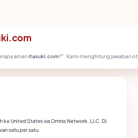
uki.com
berapa aman
itasuki.com
?". Kami menghitung jawaban o
 ke United States via Omnis Network, LLC. Di
van satu per satu.