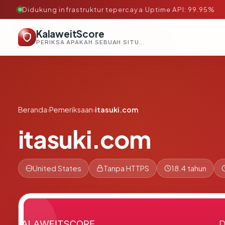
Didukung infrastruktur tepercaya
·
Uptime API: 99.95%
KalaweitScore
PERIKSA APAKAH SEBUAH SITUS AMAN, TEPERCAYA, DAN TERVERIFIKASI DALAM HITUNGAN DETIK.
Beranda
›
Pemeriksaan
›
itasuki.com
itasuki.com
United States
Tanpa HTTPS
18.4 tahun