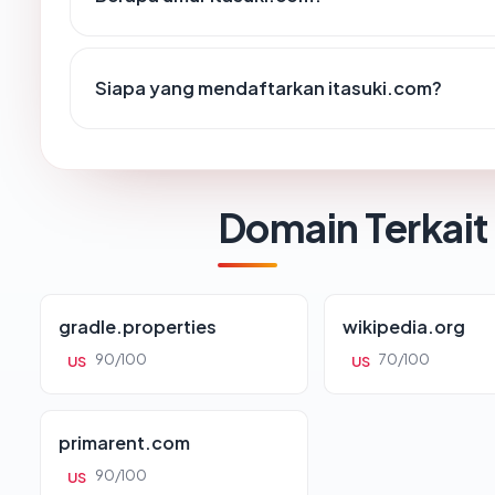
Siapa yang mendaftarkan itasuki.com?
Domain Terkait
gradle.properties
wikipedia.org
90/100
70/100
US
US
primarent.com
90/100
US