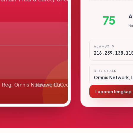
A
75
R
ALAMAT IP
216.239.138.11
REGISTRAR
Omnis Network, 
Laporan lengkap