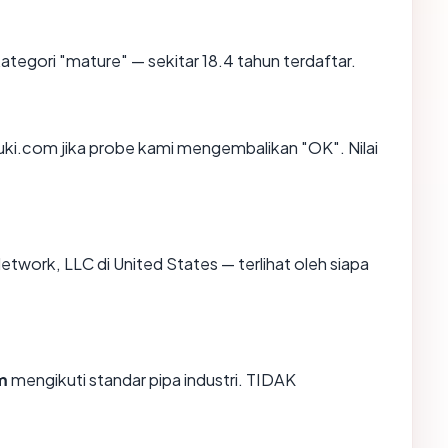
tegori "mature" — sekitar 18.4 tahun terdaftar.
ki.com jika probe kami mengembalikan "OK". Nilai
 Network, LLC di United States — terlihat oleh siapa
m
mengikuti standar pipa industri. TIDAK