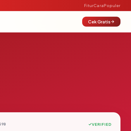
Fitur
Cara
Populer
Cek Gratis
59B
VERIFIED