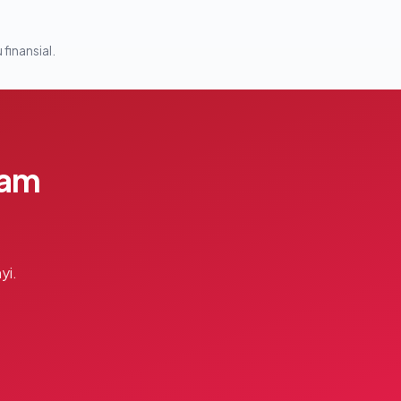
 finansial.
lam
yi.