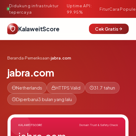
Didukung infrastruktur
Uptime API:
·
Fitur
Cara
Popule
tepercaya
99.95%
KalaweitScore
Cek Gratis
Beranda
›
Pemeriksaan
›
jabra.com
jabra.com
Netherlands
HTTPS Valid
31.7 tahun
Diperbarui
3 bulan yang lalu