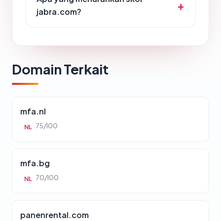
jabra.com?
Domain Terkait
mfa.nl
75/100
NL
mfa.bg
70/100
NL
panenrental.com