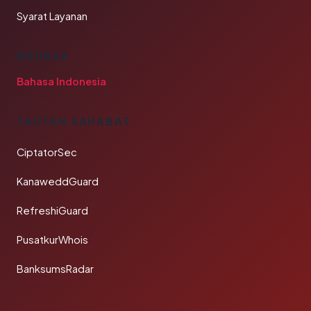
Syarat Layanan
BAHASA
Bahasa Indonesia
TAUTAN SAHABAT
CiptatorSec
KanaweddGuard
RefreshiGuard
PusatkurWhois
BanksumsRadar