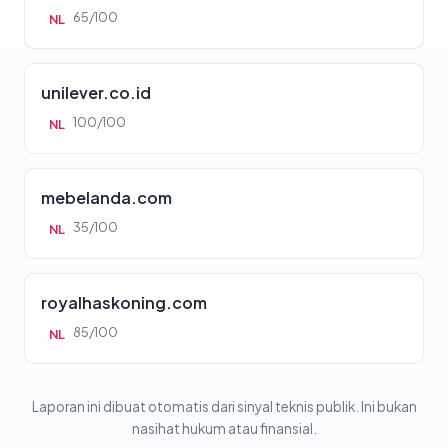
65/100
NL
unilever.co.id
100/100
NL
mebelanda.com
35/100
NL
royalhaskoning.com
85/100
NL
Laporan ini dibuat otomatis dari sinyal teknis publik. Ini bukan
nasihat hukum atau finansial.