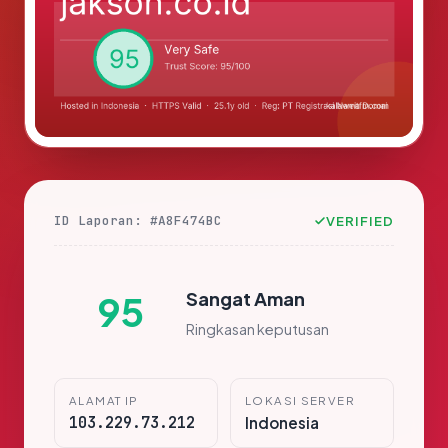
ID Laporan: #A8F474BC
VERIFIED
Sangat Aman
95
Ringkasan keputusan
ALAMAT IP
LOKASI SERVER
103.229.73.212
Indonesia