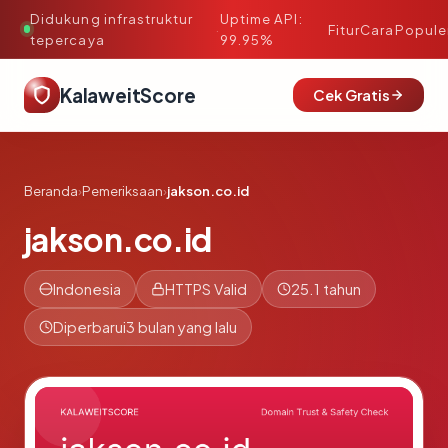
Didukung infrastruktur
Uptime API:
·
Fitur
Cara
Popule
tepercaya
99.95%
KalaweitScore
Cek Gratis
Beranda
›
Pemeriksaan
›
jakson.co.id
jakson.co.id
Indonesia
HTTPS Valid
25.1 tahun
Diperbarui
3 bulan yang lalu