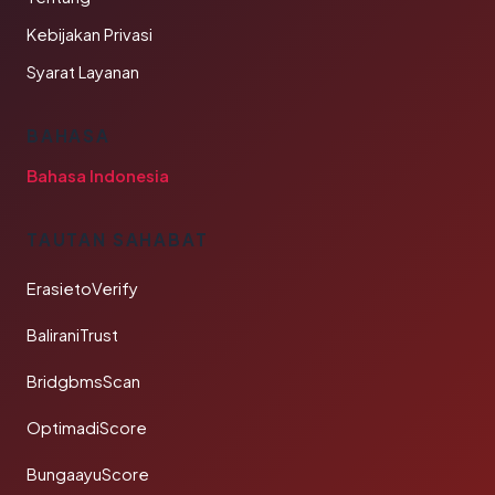
Kebijakan Privasi
Syarat Layanan
BAHASA
Bahasa Indonesia
TAUTAN SAHABAT
ErasietoVerify
BaliraniTrust
BridgbmsScan
OptimadiScore
BungaayuScore