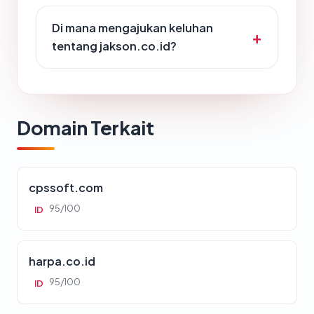
Di mana mengajukan keluhan
tentang jakson.co.id?
Domain Terkait
cpssoft.com
95/100
ID
harpa.co.id
95/100
ID