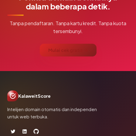
dalam beberapa detik.
Tanpa pendaftaran. Tanpa kartu kredit. Tanpa kuota
tersembunyi.
Mulai cek gratis →
KalaweitScore
Intelijen domain otomatis dan independen
untuk web terbuka.