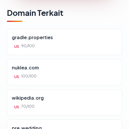
Domain Terkait
gradle.properties
90/100
US
nuklea.com
100/100
US
wikipedia.org
70/100
US
pre.wedding