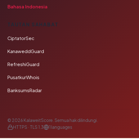
Bahasa Indonesia
TAUTAN SAHABAT
CiptatorSec
KanaweddGuard
RefreshiGuard
PusatkurWhois
BanksumsRadar
© 2026 KalaweitScore. Semua hak dilindungi.
HTTPS · TLS 1.3
1 languages