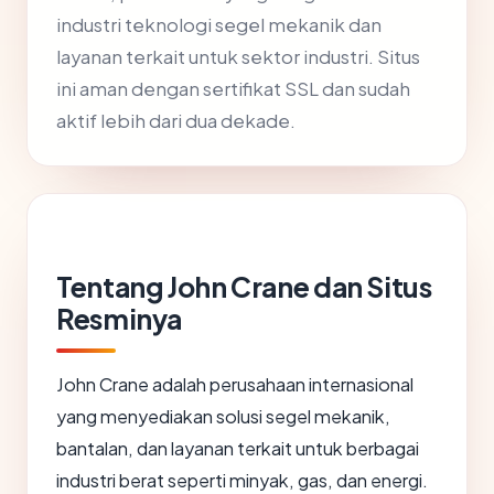
industri teknologi segel mekanik dan
layanan terkait untuk sektor industri. Situs
ini aman dengan sertifikat SSL dan sudah
aktif lebih dari dua dekade.
Tentang John Crane dan Situs
Resminya
John Crane adalah perusahaan internasional
yang menyediakan solusi segel mekanik,
bantalan, dan layanan terkait untuk berbagai
industri berat seperti minyak, gas, dan energi.