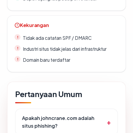
Kekurangan
Tidak ada catatan SPF / DMARC
Industri situs tidak jelas dari infrastruktur
Domain baru terdaftar
Pertanyaan Umum
Apakah johncrane.com adalah
situs phishing?