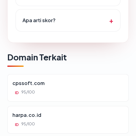
Apa arti skor?
Domain Terkait
cpssoft.com
95/100
ID
harpa.co.id
95/100
ID