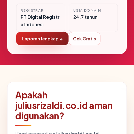
REGISTRAR
USIA DOMAIN
PT Digital Registr
24.7 tahun
a Indonesi
Laporan lengkap ↓
Cek Gratis
Apakah
juliusrizaldi.co.id aman
digunakan?
Kami memeriksa
juliusrizaldi.co.id