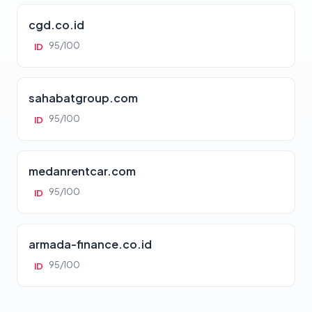
cgd.co.id
95/100
ID
sahabatgroup.com
95/100
ID
medanrentcar.com
95/100
ID
armada-finance.co.id
95/100
ID