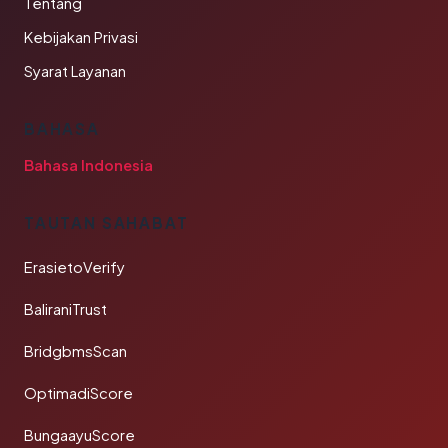
Tentang
Kebijakan Privasi
Syarat Layanan
BAHASA
Bahasa Indonesia
TAUTAN SAHABAT
ErasietoVerify
BaliraniTrust
BridgbmsScan
OptimadiScore
BungaayuScore