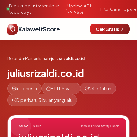
Didukung infrastruktur
Uptime API:
·
Fitur
Cara
Popule
tepercaya
99.95%
KalaweitScore
Cek Gratis
Beranda
›
Pemeriksaan
›
juliusrizaldi.co.id
juliusrizaldi.co.id
Indonesia
HTTPS Valid
24.7 tahun
Diperbarui
3 bulan yang lalu