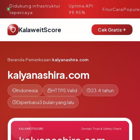
Didukung infrastruktur
Uptime API:
·
Fitur
Cara
Popule
tepercaya
99.95%
KalaweitScore
Cek Gratis
Beranda
›
Pemeriksaan
›
kalyanashira.com
kalyanashira.com
Indonesia
HTTPS Valid
23.4 tahun
Diperbarui
3 bulan yang lalu