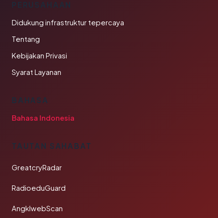
PERUSAHAAN
Didukung infrastruktur tepercaya
Tentang
Kebijakan Privasi
Syarat Layanan
BAHASA
Bahasa Indonesia
TAUTAN SAHABAT
GreatcryRadar
RadioeduGuard
AngklwebScan