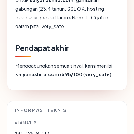
Untuk
kalyanashira.com
, gambaran
gabungan (23.4 tahun, SSL OK, hosting
Indonesia, pendaftaran eNom, LLC) jatuh
dalam pita "very_safe".
Pendapat akhir
Menggabungkan semua sinyal, kami menilai
kalyanashira.com
di
95/100
(
very_safe
).
INFORMASI TEKNIS
ALAMAT IP
203.175.9.113