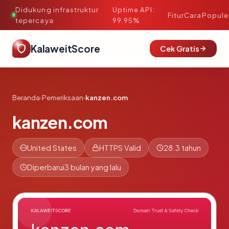
Didukung infrastruktur
Uptime API:
·
Fitur
Cara
Popule
tepercaya
99.95%
KalaweitScore
Cek Gratis
Beranda
›
Pemeriksaan
›
kanzen.com
kanzen.com
United States
HTTPS Valid
28.3 tahun
Diperbarui
3 bulan yang lalu