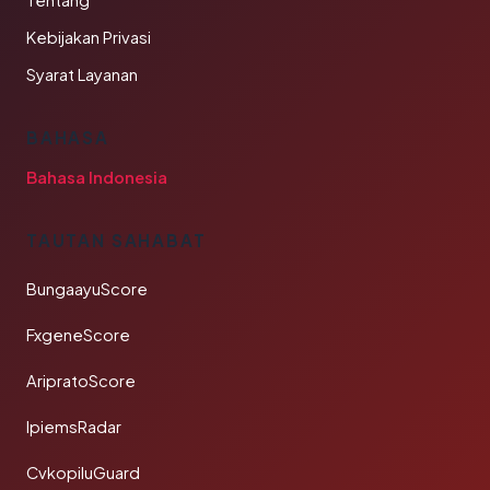
Tentang
Kebijakan Privasi
Syarat Layanan
BAHASA
Bahasa Indonesia
TAUTAN SAHABAT
BungaayuScore
FxgeneScore
AripratoScore
IpiemsRadar
CvkopiluGuard