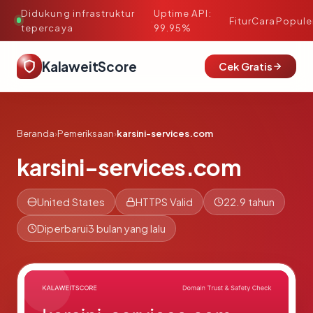
Didukung infrastruktur
Uptime API:
·
Fitur
Cara
Popule
tepercaya
99.95%
KalaweitScore
Cek Gratis
Beranda
›
Pemeriksaan
›
karsini-services.com
karsini-services.com
United States
HTTPS Valid
22.9 tahun
Diperbarui
3 bulan yang lalu