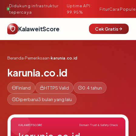
Didukung infrastruktur
Uptime API:
·
Fitur
Cara
Popule
tepercaya
99.95%
KalaweitScore
Cek Gratis
Beranda
›
Pemeriksaan
›
karunia.co.id
karunia.co.id
Finland
HTTPS Valid
0.4 tahun
Diperbarui
3 bulan yang lalu