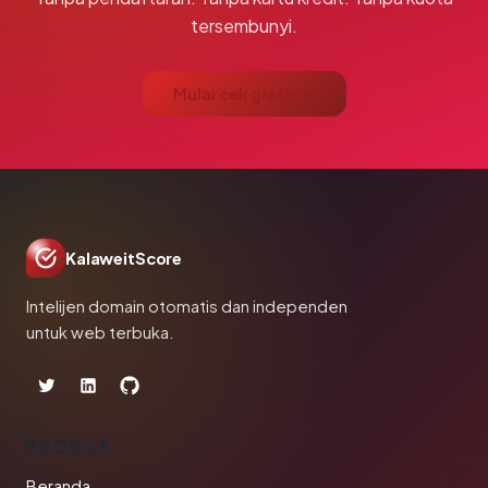
tersembunyi.
Mulai cek gratis →
KalaweitScore
Intelijen domain otomatis dan independen
untuk web terbuka.
PRODUK
Beranda