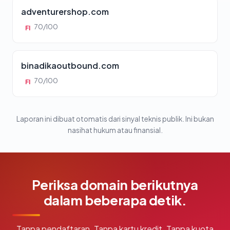
adventurershop.com
70/100
FI
binadikaoutbound.com
70/100
FI
Laporan ini dibuat otomatis dari sinyal teknis publik. Ini bukan
nasihat hukum atau finansial.
Periksa domain berikutnya
dalam beberapa detik.
Tanpa pendaftaran. Tanpa kartu kredit. Tanpa kuota