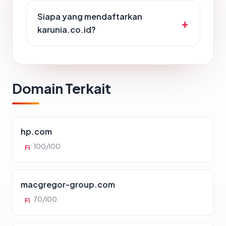
Siapa yang mendaftarkan
karunia.co.id?
Domain Terkait
hp.com
100/100
FI
macgregor-group.com
70/100
FI