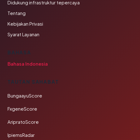
Didukung infrastruktur tepercaya
Tentang
Kebijakan Privasi
Syarat Layanan
BAHASA
Bahasa Indonesia
TAUTAN SAHABAT
BungaayuScore
FxgeneScore
AripratoScore
IpiemsRadar