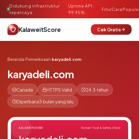
Didukung infrastruktur
Uptime API:
·
Fitur
Cara
Popule
tepercaya
99.95%
KalaweitScore
Cek Gratis
Beranda
›
Pemeriksaan
›
karyadeli.com
karyadeli.com
Canada
HTTPS Valid
24.3 tahun
Diperbarui
3 bulan yang lalu