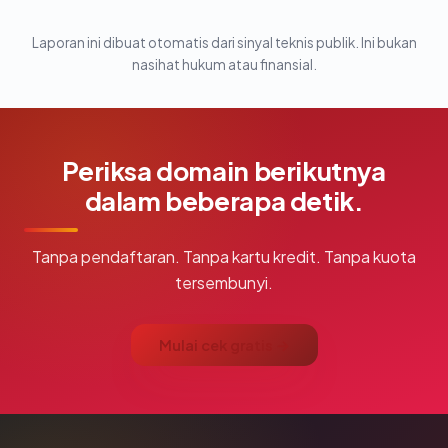
Laporan ini dibuat otomatis dari sinyal teknis publik. Ini bukan
nasihat hukum atau finansial.
Periksa domain berikutnya
dalam beberapa detik.
Tanpa pendaftaran. Tanpa kartu kredit. Tanpa kuota
tersembunyi.
Mulai cek gratis →