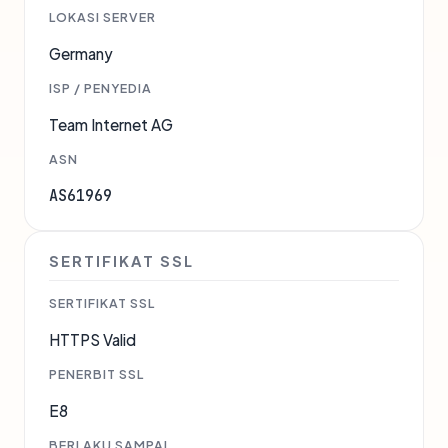
LOKASI SERVER
Germany
ISP / PENYEDIA
Team Internet AG
ASN
AS61969
SERTIFIKAT SSL
SERTIFIKAT SSL
HTTPS Valid
PENERBIT SSL
E8
BERLAKU SAMPAI