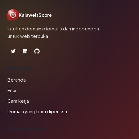
KalaweitScore
Intelijen domain otomatis dan independen
untuk web terbuka.
PRODUK
Beranda
Fitur
Cara kerja
Domain yang baru diperiksa
PERUSAHAAN