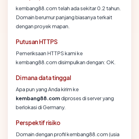
kembang88.com telah ada sekitar 0.2 tahun.
Domain berumur panjang biasanya terkait
dengan proyek mapan.
Putusan HTTPS
Pemeriksaan HTTPS kami ke
kembang88.com disimpulkan dengan: OK.
Di mana data tinggal
Apa pun yang Anda kirim ke
kembang88.com
diproses di server yang
berlokasi di Germany.
Perspektif risiko
Domain dengan profil kembang88.com (usia