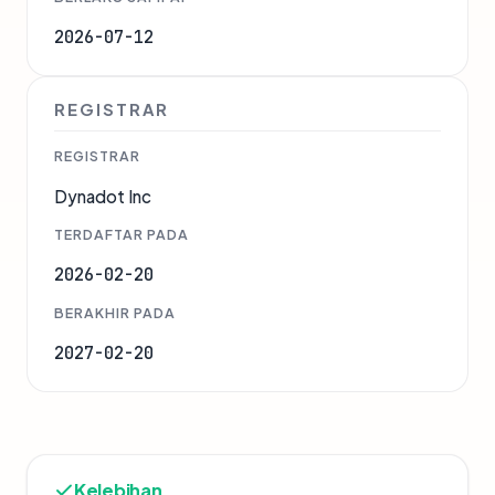
2026-07-12
REGISTRAR
REGISTRAR
Dynadot Inc
TERDAFTAR PADA
2026-02-20
BERAKHIR PADA
2027-02-20
Kelebihan