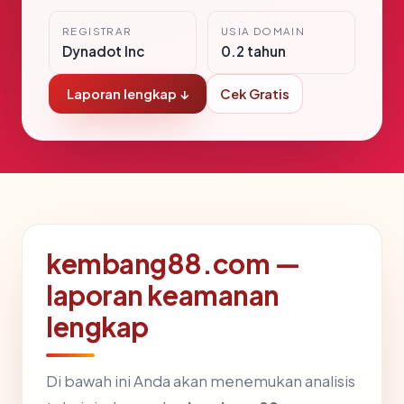
REGISTRAR
USIA DOMAIN
Dynadot Inc
0.2 tahun
Laporan lengkap ↓
Cek Gratis
kembang88.com —
laporan keamanan
lengkap
Di bawah ini Anda akan menemukan analisis