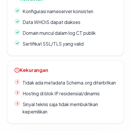
Konfigurasi nameserver konsisten
Data WHOIS dapat diakses
Domain muncul dalam log CT publik
Sertifikat SSL/TLS yang valid
Kekurangan
Tidak ada metadata Schema.org diterbitkan
Hosting di blok IP residensial/dinamis
Sinyal teknis saja tidak membuktikan
kepemilikan