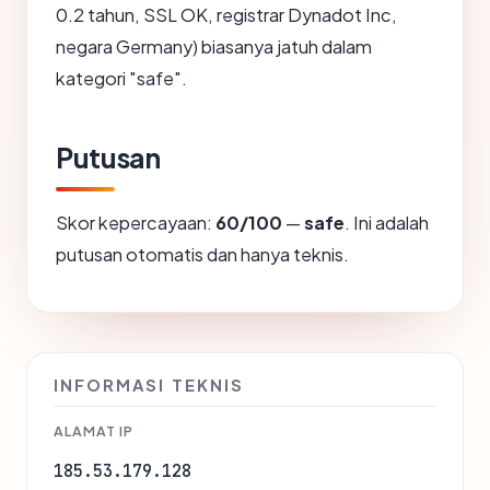
0.2 tahun, SSL OK, registrar Dynadot Inc,
negara Germany) biasanya jatuh dalam
kategori "safe".
Putusan
Skor kepercayaan:
60/100
—
safe
. Ini adalah
putusan otomatis dan hanya teknis.
INFORMASI TEKNIS
ALAMAT IP
185.53.179.128