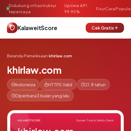
Didukung infrastruktur
Uptime API:
·
Fitur
Cara
Popule
tepercaya
99.95%
KalaweitScore
Cek Gratis
Beranda
›
Pemeriksaan
›
khirlaw.com
khirlaw.com
Indonesia
HTTPS Valid
21.8 tahun
Diperbarui
3 bulan yang lalu