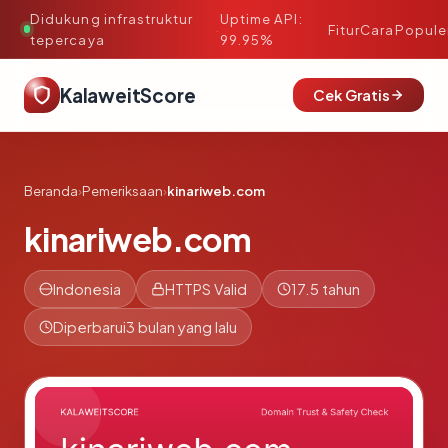
Didukung infrastruktur
Uptime API:
·
Fitur
Cara
Popule
tepercaya
99.95%
KalaweitScore
Cek Gratis
Beranda
›
Pemeriksaan
›
kinariweb.com
kinariweb.com
Indonesia
HTTPS Valid
17.5 tahun
Diperbarui
3 bulan yang lalu