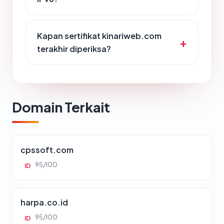
Kapan sertifikat kinariweb.com
terakhir diperiksa?
Domain Terkait
cpssoft.com
95/100
ID
harpa.co.id
95/100
ID