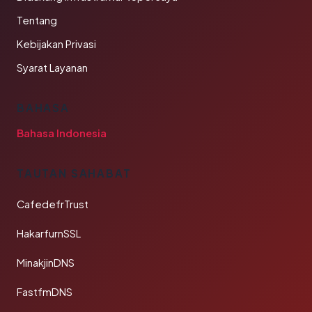
Tentang
Kebijakan Privasi
Syarat Layanan
BAHASA
Bahasa Indonesia
TAUTAN SAHABAT
CafedefrTrust
HakarfurnSSL
MinakjinDNS
FastfmDNS