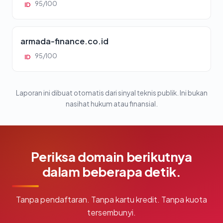
95/100
ID
armada-finance.co.id
95/100
ID
Laporan ini dibuat otomatis dari sinyal teknis publik. Ini bukan
nasihat hukum atau finansial.
Periksa domain berikutnya
dalam beberapa detik.
Tanpa pendaftaran. Tanpa kartu kredit. Tanpa kuota
tersembunyi.