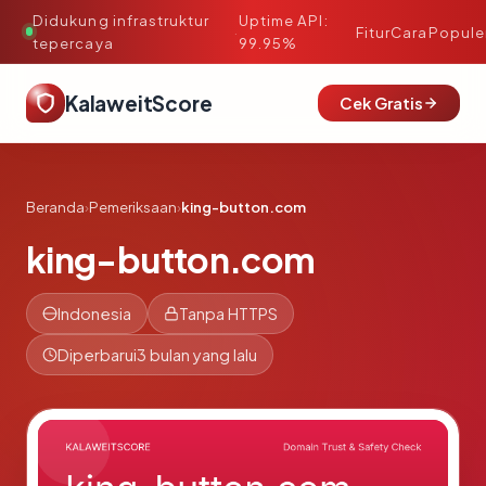
Didukung infrastruktur
Uptime API:
·
Fitur
Cara
Popule
tepercaya
99.95%
KalaweitScore
Cek Gratis
Beranda
›
Pemeriksaan
›
king-button.com
king-button.com
Indonesia
Tanpa HTTPS
Diperbarui
3 bulan yang lalu