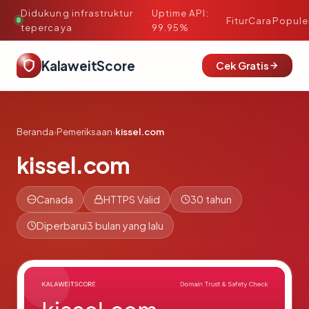
Didukung infrastruktur
Uptime API:
·
Fitur
Cara
Popule
tepercaya
99.95%
KalaweitScore
Cek Gratis
Beranda
›
Pemeriksaan
›
kissel.com
kissel.com
Canada
HTTPS Valid
30 tahun
Diperbarui
3 bulan yang lalu