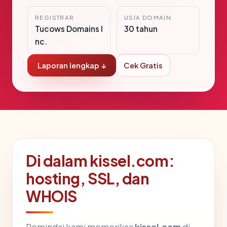
REGISTRAR
USIA DOMAIN
Tucows Domains I
30 tahun
nc.
Laporan lengkap ↓
Cek Gratis
Di dalam kissel.com:
hosting, SSL, dan
WHOIS
Pemindai kami memeriksa
kissel.com
di