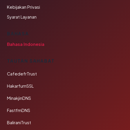
Kebijakan Privasi
Syarat Layanan
BAHASA
Bahasa Indonesia
TAUTAN SAHABAT
CafedefrTrust
HakarfurnSSL
MinakjinDNS
FastfmDNS
BaliraniTrust