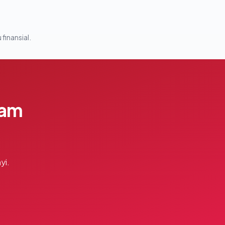
 finansial.
lam
yi.