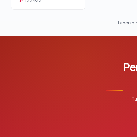
100/100
JP
Laporan in
Pe
Ta