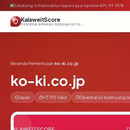
Didukung infrastruktur tepercaya
·
Uptime API: 99.95%
KalaweitScore
PERIKSA APAKAH SEBUAH SITUS AMAN, TEPERCAYA, DAN TERVERIFIKASI DALAM HITUNGAN DETIK.
Beranda
›
Pemeriksaan
›
ko-ki.co.jp
ko-ki.co.jp
Japan
HTTPS Valid
Diperbarui
3 bulan yang la