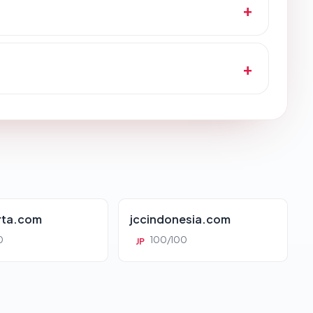
rta.com
jccindonesia.com
0
100/100
JP