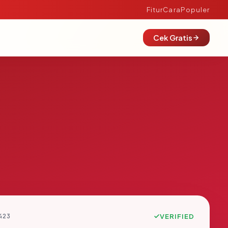
Fitur
Cara
Populer
Cek Gratis
423
VERIFIED