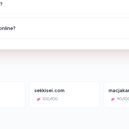
a?
online?
sekkisei.com
macjaka
100/100
90/10
JP
JP