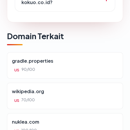
kokuo.co.id?
Domain Terkait
gradle.properties
90/100
US
wikipedia.org
70/100
US
nuklea.com