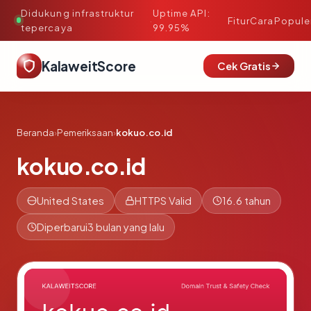
Didukung infrastruktur
Uptime API:
·
Fitur
Cara
Popule
tepercaya
99.95%
KalaweitScore
Cek Gratis
Beranda
›
Pemeriksaan
›
kokuo.co.id
kokuo.co.id
United States
HTTPS Valid
16.6 tahun
Diperbarui
3 bulan yang lalu