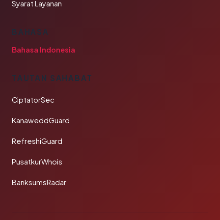
Syarat Layanan
BAHASA
Bahasa Indonesia
TAUTAN SAHABAT
CiptatorSec
KanaweddGuard
RefreshiGuard
PusatkurWhois
BanksumsRadar