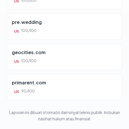
100/100
US
pre.wedding
100/100
US
geocities.com
100/100
US
primarent.com
90/100
US
Laporan ini dibuat otomatis dari sinyal teknis publik. Ini bukan
nasihat hukum atau finansial.