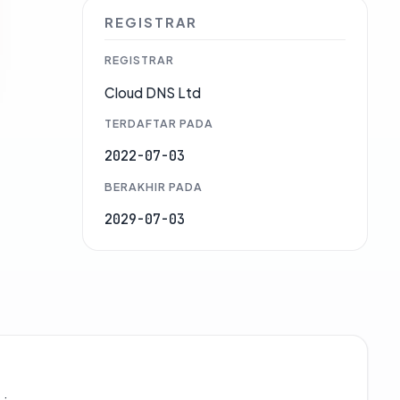
REGISTRAR
REGISTRAR
Cloud DNS Ltd
TERDAFTAR PADA
2022-07-03
BERAKHIR PADA
2029-07-03