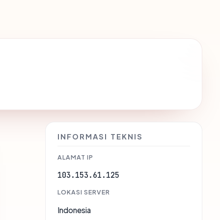
INFORMASI TEKNIS
ALAMAT IP
103.153.61.125
LOKASI SERVER
Indonesia