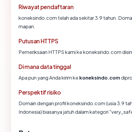
Riwayat pendaftaran
koneksindo.com telah ada sekitar 3.9 tahun. Doma
mapan.
Putusan HTTPS
Pemeriksaan HTTPS kami ke koneksindo.com disi
Di mana data tinggal
Apa pun yang Anda kirim ke
koneksindo.com
dipro
Perspektif risiko
Domain dengan profil koneksindo.com (usia 3.9 tah
Indonesia) biasanya jatuh dalam kategori "very_saf