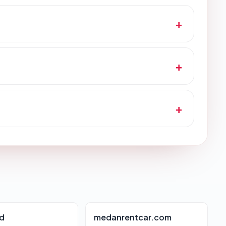
d
medanrentcar.com