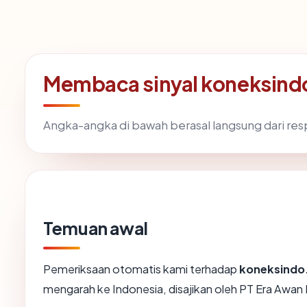
Membaca sinyal koneksin
Angka-angka di bawah berasal langsung dari re
Temuan awal
Pemeriksaan otomatis kami terhadap
koneksind
mengarah ke Indonesia, disajikan oleh PT Era Awa