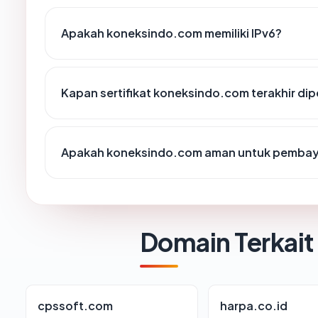
Apakah koneksindo.com memiliki IPv6?
Kapan sertifikat koneksindo.com terakhir dip
Apakah koneksindo.com aman untuk pembaya
Domain Terkait
cpssoft.com
harpa.co.id