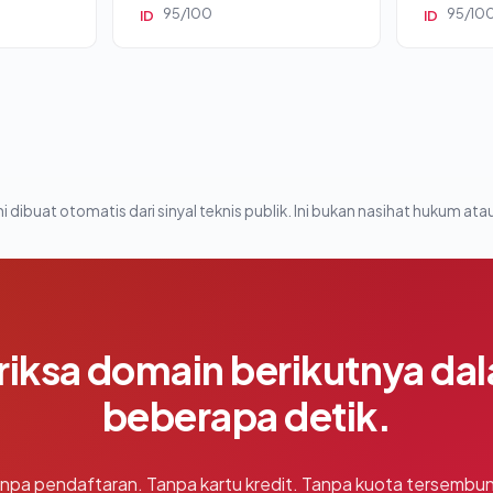
95/100
95/10
ID
ID
i dibuat otomatis dari sinyal teknis publik. Ini bukan nasihat hukum atau
riksa domain berikutnya da
beberapa detik.
npa pendaftaran. Tanpa kartu kredit. Tanpa kuota tersembun