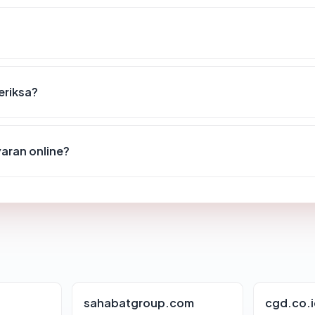
eriksa?
ran online?
sahabatgroup.com
cgd.co.i