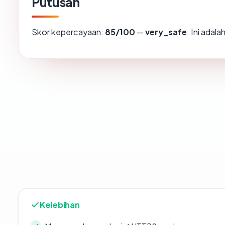
Putusan
Skor kepercayaan:
85/100
—
very_safe
. Ini adal
Kelebihan