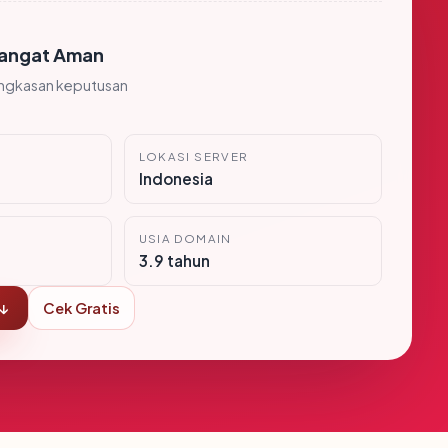
angat Aman
ingkasan keputusan
LOKASI SERVER
Indonesia
USIA DOMAIN
3.9 tahun
 ↓
Cek Gratis