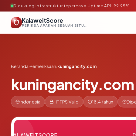
Didukung infrastruktur tepercaya
·
Uptime API: 99.95%
KalaweitScore
PERIKSA APAKAH SEBUAH SITUS AMAN, TEPERCAYA, DAN TERVERIFIKASI DALAM HITUNGAN DETIK.
Beranda
›
Pemeriksaan
›
kuningancity.com
kuningancity.com
Indonesia
HTTPS Valid
18.4 tahun
Dipe