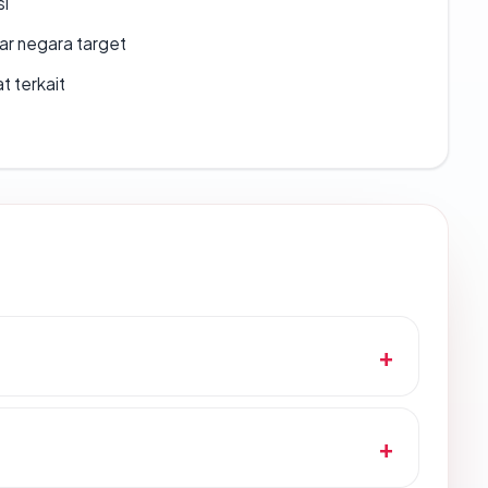
si
uar negara target
t terkait