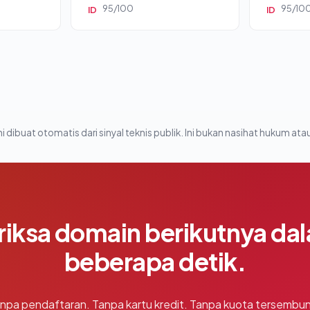
95/100
95/10
ID
ID
i dibuat otomatis dari sinyal teknis publik. Ini bukan nasihat hukum atau
riksa domain berikutnya da
beberapa detik.
npa pendaftaran. Tanpa kartu kredit. Tanpa kuota tersembun