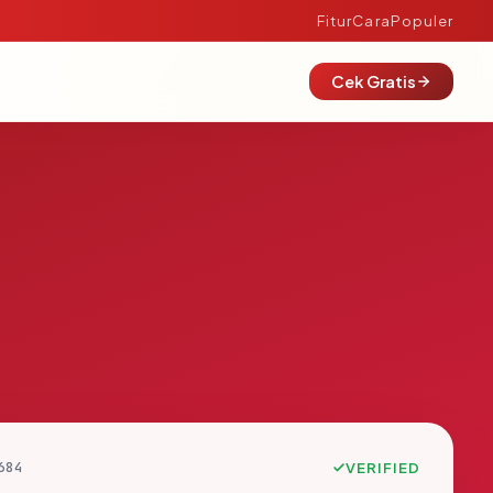
Fitur
Cara
Populer
Cek Gratis
684
VERIFIED