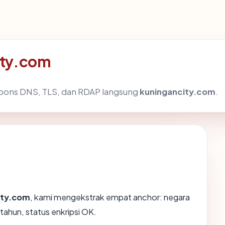
ity.com
spons DNS, TLS, dan RDAP langsung
kuningancity.com
.
ity.com
, kami mengekstrak empat anchor: negara
tahun, status enkripsi OK.