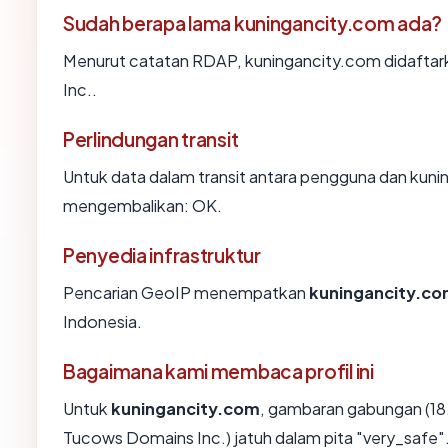
Sudah berapa lama kuningancity.com ada?
Menurut catatan RDAP, kuningancity.com didaftarka
Inc..
Perlindungan transit
Untuk data dalam transit antara pengguna dan kuni
mengembalikan: OK.
Penyedia infrastruktur
Pencarian GeoIP menempatkan
kuningancity.c
Indonesia.
Bagaimana kami membaca profil ini
Untuk
kuningancity.com
, gambaran gabungan (18
Tucows Domains Inc.) jatuh dalam pita "very_safe"