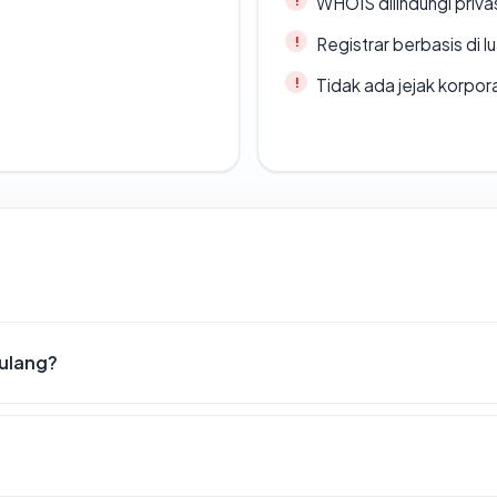
WHOIS dilindungi priva
Registrar berbasis di l
Tidak ada jejak korpora
 ulang?