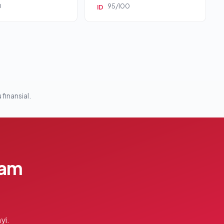
0
95/100
ID
 finansial.
lam
yi.