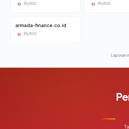
95/100
95/100
ID
ID
armada-finance.co.id
95/100
ID
Laporan in
Pe
Ta