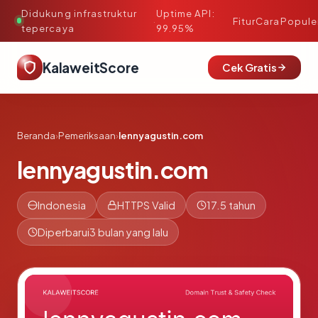
Didukung infrastruktur
Uptime API:
·
Fitur
Cara
Popule
tepercaya
99.95%
KalaweitScore
Cek Gratis
Beranda
›
Pemeriksaan
›
lennyagustin.com
lennyagustin.com
Indonesia
HTTPS Valid
17.5 tahun
Diperbarui
3 bulan yang lalu