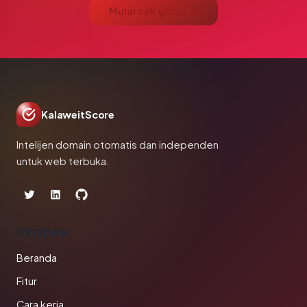
Mulai cek gratis →
KalaweitScore
Intelijen domain otomatis dan independen
untuk web terbuka.
PRODUK
Beranda
Fitur
Cara kerja