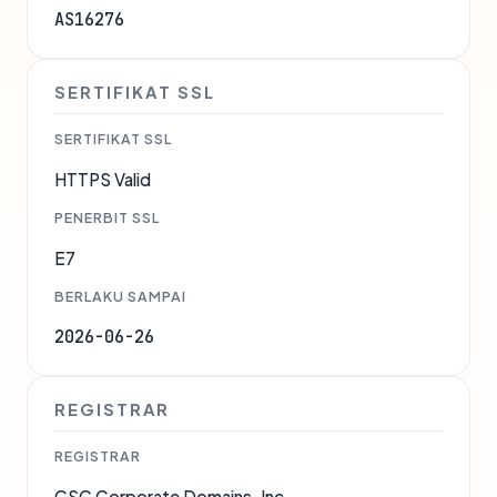
AS16276
SERTIFIKAT SSL
SERTIFIKAT SSL
HTTPS Valid
PENERBIT SSL
E7
BERLAKU SAMPAI
2026-06-26
REGISTRAR
REGISTRAR
CSC Corporate Domains, Inc.