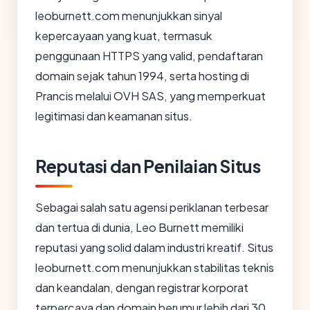
leoburnett.com menunjukkan sinyal
kepercayaan yang kuat, termasuk
penggunaan HTTPS yang valid, pendaftaran
domain sejak tahun 1994, serta hosting di
Prancis melalui OVH SAS, yang memperkuat
legitimasi dan keamanan situs.
Reputasi dan Penilaian Situs
Sebagai salah satu agensi periklanan terbesar
dan tertua di dunia, Leo Burnett memiliki
reputasi yang solid dalam industri kreatif. Situs
leoburnett.com menunjukkan stabilitas teknis
dan keandalan, dengan registrar korporat
terpercaya dan domain berumur lebih dari 30