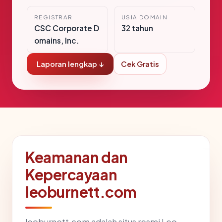
REGISTRAR
USIA DOMAIN
CSC Corporate D
32 tahun
omains, Inc.
Laporan lengkap ↓
Cek Gratis
Keamanan dan
Kepercayaan
leoburnett.com
leoburnett.com adalah situs resmi Leo