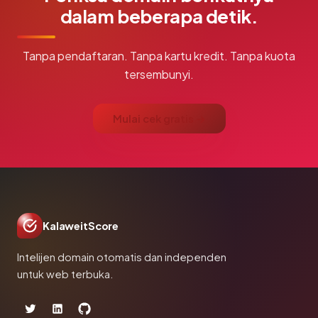
dalam beberapa detik.
Tanpa pendaftaran. Tanpa kartu kredit. Tanpa kuota
tersembunyi.
Mulai cek gratis →
KalaweitScore
Intelijen domain otomatis dan independen
untuk web terbuka.