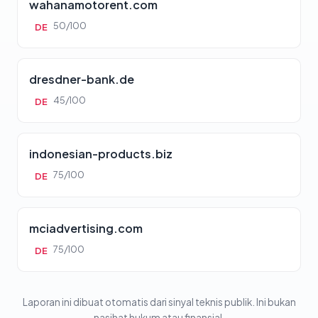
wahanamotorent.com
50/100
DE
dresdner-bank.de
45/100
DE
indonesian-products.biz
75/100
DE
mciadvertising.com
75/100
DE
Laporan ini dibuat otomatis dari sinyal teknis publik. Ini bukan
nasihat hukum atau finansial.