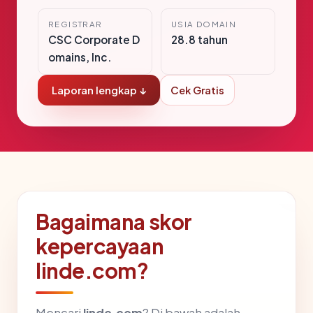
REGISTRAR
USIA DOMAIN
CSC Corporate D
28.8 tahun
omains, Inc.
Laporan lengkap ↓
Cek Gratis
Bagaimana skor
kepercayaan
linde.com?
Mencari
linde.com
? Di bawah adalah