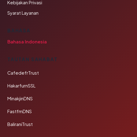
Kebijakan Privasi
Syarat Layanan
BAHASA
Bahasa Indonesia
TAUTAN SAHABAT
CafedefrTrust
HakarfurnSSL
MinakjinDNS
FastfmDNS
BaliraniTrust