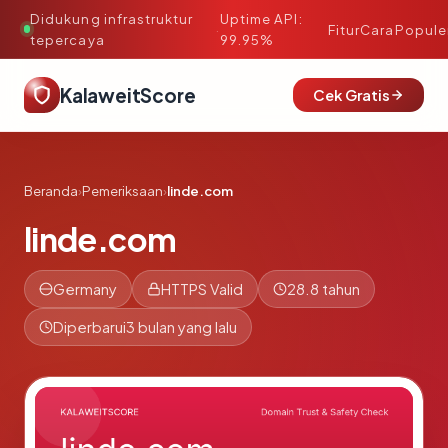
Didukung infrastruktur
Uptime API:
·
Fitur
Cara
Popule
tepercaya
99.95%
KalaweitScore
Cek Gratis
Beranda
›
Pemeriksaan
›
linde.com
linde.com
Germany
HTTPS Valid
28.8 tahun
Diperbarui
3 bulan yang lalu