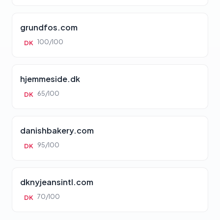
grundfos.com
100/100
DK
hjemmeside.dk
65/100
DK
danishbakery.com
95/100
DK
dknyjeansintl.com
70/100
DK