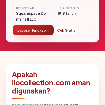
REGISTRAR
USIA DOMAIN
Squarespace Do
19.9 tahun
mains II LLC
Laporan lengkap ↓
Cek Gratis
Apakah
liocollection.com aman
digunakan?
Kami memeriksa
liocollection.com