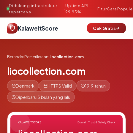
Didukung infrastruktur
Uptime API:
·
Fitur
Cara
Popule
tepercaya
99.95%
KalaweitScore
Cek Gratis
Beranda
›
Pemeriksaan
›
liocollection.com
liocollection.com
Denmark
HTTPS Valid
19.9 tahun
Diperbarui
3 bulan yang lalu