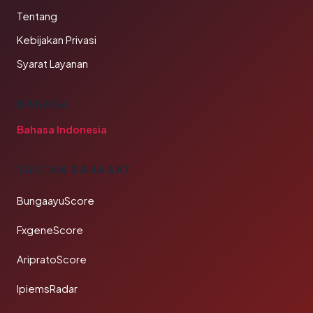
Tentang
Kebijakan Privasi
Syarat Layanan
BAHASA
Bahasa Indonesia
TAUTAN SAHABAT
BungaayuScore
FxgeneScore
AripratoScore
IpiemsRadar