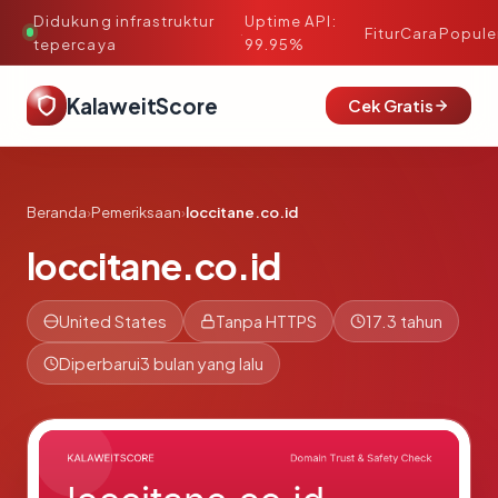
Didukung infrastruktur
Uptime API:
·
Fitur
Cara
Popule
tepercaya
99.95%
KalaweitScore
Cek Gratis
Beranda
›
Pemeriksaan
›
loccitane.co.id
loccitane.co.id
United States
Tanpa HTTPS
17.3 tahun
Diperbarui
3 bulan yang lalu