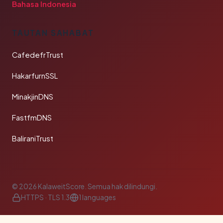
Bahasa Indonesia
TAUTAN SAHABAT
CafedefrTrust
HakarfurnSSL
MinakjinDNS
FastfmDNS
BaliraniTrust
© 2026 KalaweitScore. Semua hak dilindungi.
HTTPS · TLS 1.3
1 languages