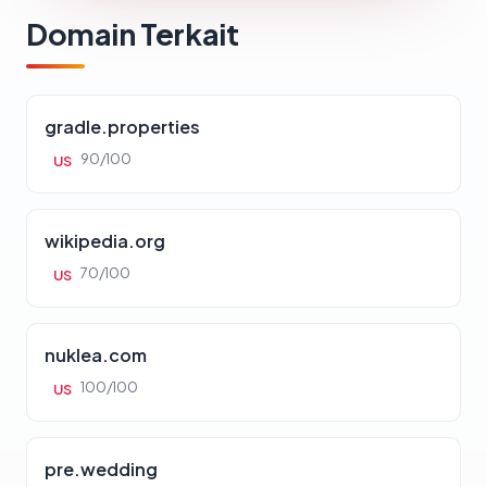
Domain Terkait
gradle.properties
90/100
US
wikipedia.org
70/100
US
nuklea.com
100/100
US
pre.wedding