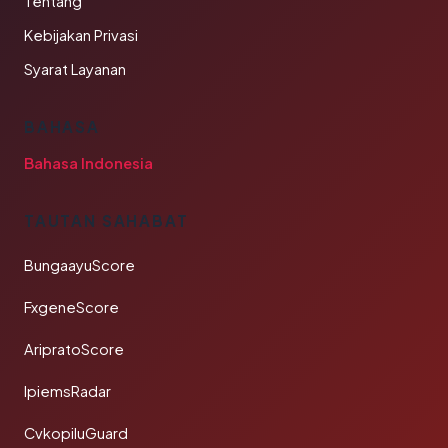
Tentang
Kebijakan Privasi
Syarat Layanan
BAHASA
Bahasa Indonesia
TAUTAN SAHABAT
BungaayuScore
FxgeneScore
AripratoScore
IpiemsRadar
CvkopiluGuard