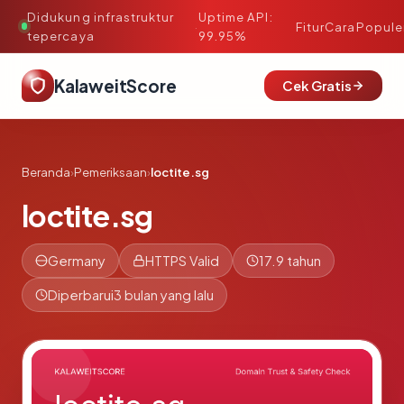
Didukung infrastruktur
Uptime API:
·
Fitur
Cara
Popule
tepercaya
99.95%
KalaweitScore
Cek Gratis
Beranda
›
Pemeriksaan
›
loctite.sg
loctite.sg
Germany
HTTPS Valid
17.9 tahun
Diperbarui
3 bulan yang lalu