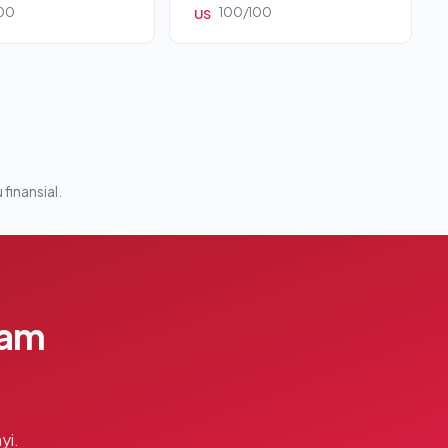
00
100/100
US
 finansial.
lam
yi.