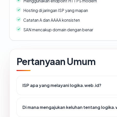
Menggunakan endpoint HTTPS modern
Hosting di jaringan ISP yang mapan
Catatan A dan AAAA konsisten
SAN mencakup domain dengan benar
Pertanyaan Umum
ISP apa yang melayani logika.web.id?
Di mana mengajukan keluhan tentang logika.