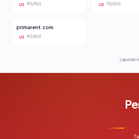
90/100
70/100
US
US
primarent.com
90/100
US
Laporan in
Pe
Ta