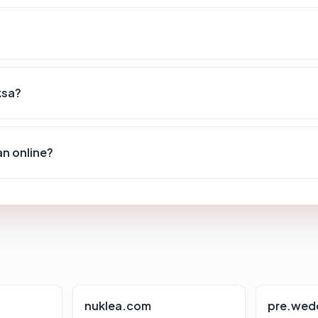
ksa?
n online?
nuklea.com
pre.wed