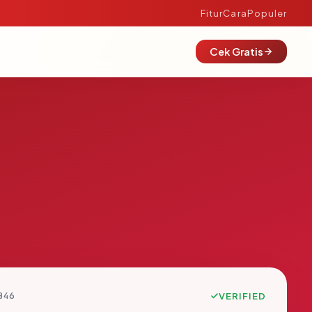
Fitur
Cara
Populer
Cek Gratis
B46
VERIFIED