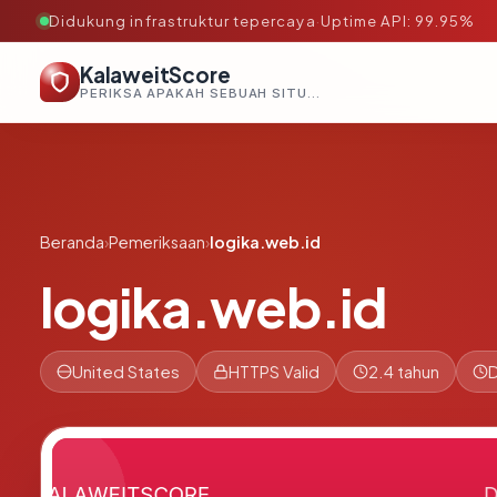
Didukung infrastruktur tepercaya
·
Uptime API: 99.95%
KalaweitScore
PERIKSA APAKAH SEBUAH SITUS AMAN, TEPERCAYA, DAN TERVERIFIKASI DALAM HITUNGAN DETIK.
Beranda
›
Pemeriksaan
›
logika.web.id
logika.web.id
United States
HTTPS Valid
2.4 tahun
D