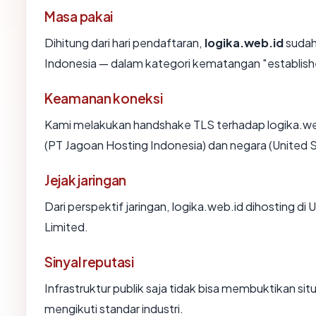
Masa pakai
Dihitung dari hari pendaftaran,
logika.web.id
sudah
Indonesia — dalam kategori kematangan "establis
Keamanan koneksi
Kami melakukan handshake TLS terhadap logika.we
(PT Jagoan Hosting Indonesia) dan negara (United 
Jejak jaringan
Dari perspektif jaringan, logika.web.id dihosting di 
Limited.
Sinyal reputasi
Infrastruktur publik saja tidak bisa membuktikan s
mengikuti standar industri.