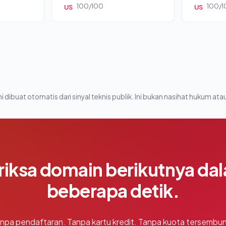
100/100
100/1
US
US
i dibuat otomatis dari sinyal teknis publik. Ini bukan nasihat hukum atau
riksa domain berikutnya da
beberapa detik.
npa pendaftaran. Tanpa kartu kredit. Tanpa kuota tersembun