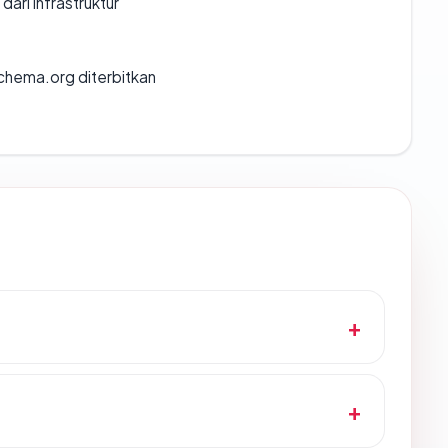
 dari infrastruktur
chema.org diterbitkan