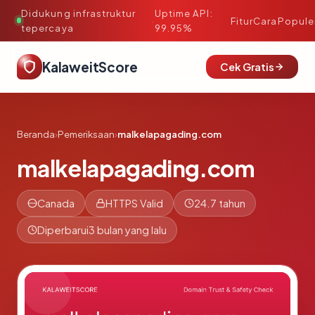
Didukung infrastruktur
Uptime API:
·
Fitur
Cara
Popule
tepercaya
99.95%
KalaweitScore
Cek Gratis
Beranda
›
Pemeriksaan
›
malkelapagading.com
malkelapagading.com
Canada
HTTPS Valid
24.7 tahun
Diperbarui
3 bulan yang lalu