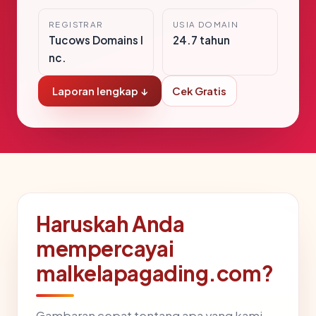
REGISTRAR
USIA DOMAIN
Tucows Domains I
24.7 tahun
nc.
Laporan lengkap ↓
Cek Gratis
Haruskah Anda
mempercayai
malkelapagading.com?
Gambaran cepat tentang apa yang kami