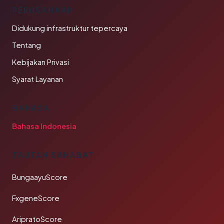
PERUSAHAAN
Didukung infrastruktur tepercaya
Tentang
Kebijakan Privasi
Syarat Layanan
BAHASA
Bahasa Indonesia
TAUTAN SAHABAT
BungaayuScore
FxgeneScore
AripratoScore