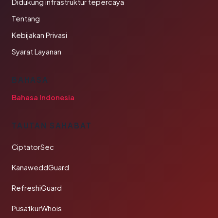
Didukung infrastruktur tepercaya
Tentang
Kebijakan Privasi
Syarat Layanan
BAHASA
Bahasa Indonesia
TAUTAN SAHABAT
CiptatorSec
KanaweddGuard
RefreshiGuard
PusatkurWhois