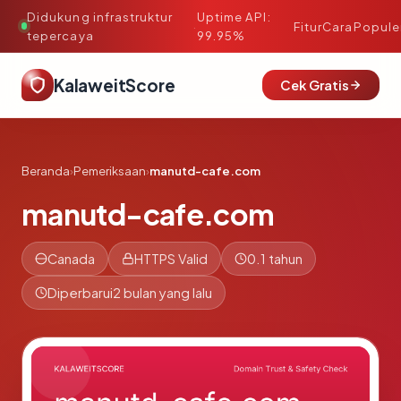
Didukung infrastruktur
Uptime API:
·
Fitur
Cara
Popule
tepercaya
99.95%
KalaweitScore
Cek Gratis
Beranda
›
Pemeriksaan
›
manutd-cafe.com
manutd-cafe.com
Canada
HTTPS Valid
0.1 tahun
Diperbarui
2 bulan yang lalu