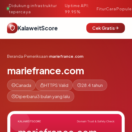
Didukung infrastruktur
Uptime API:
·
Fitur
Cara
Popule
tepercaya
99.95%
KalaweitScore
Cek Gratis
Beranda
›
Pemeriksaan
›
mariefrance.com
mariefrance.com
Canada
HTTPS Valid
28.4 tahun
Diperbarui
3 bulan yang lalu