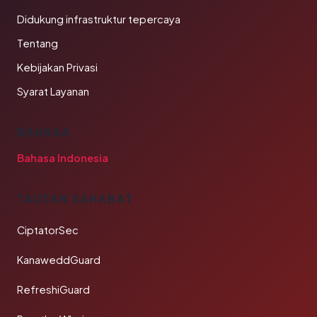
Didukung infrastruktur tepercaya
Tentang
Kebijakan Privasi
Syarat Layanan
BAHASA
Bahasa Indonesia
TAUTAN SAHABAT
CiptatorSec
KanaweddGuard
RefreshiGuard